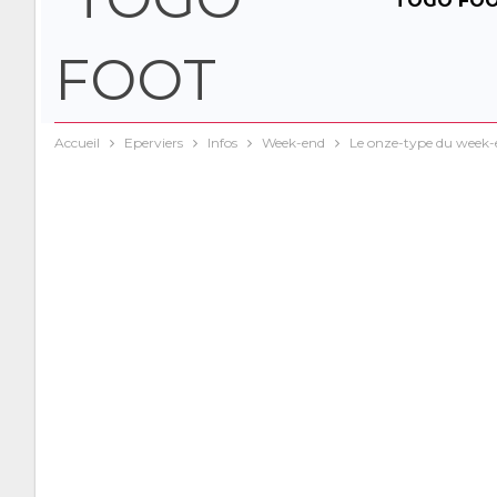
TOGO FO
Accueil
Eperviers
Infos
Week-end
Le onze-type du week-