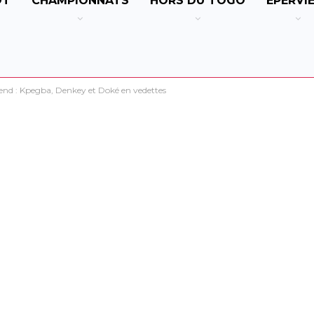
OT
CHAMPIONNATS
HORS DU TOGO
EPERVI
end : Kpegba, Denkey et Doké en vedettes