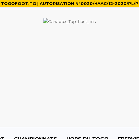
TOGOFOOT.TG | AUTORISATION N°0020/HAAC/12-2020/PL/P