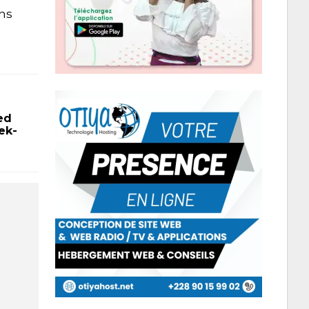
ans
ed
ek-