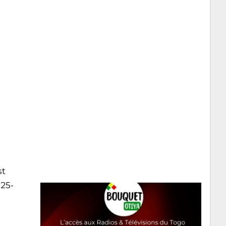
st
025-