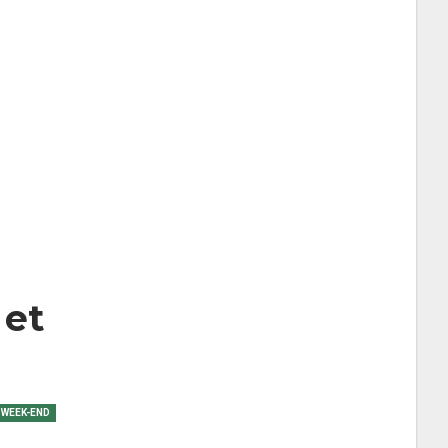
 et
WEEK-END