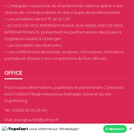
– L’intégrale couverture du championnat national grâce à son
réseau de correspondants et une équipe de professionnels,
– Les actualités de la FTF et la CAF
– ECHOS DE NOS INTERNATIONAUX et le WEEK END DE NOS
INTERNATIONAUX, présentent les performances des joueurs
togolais évoluant à l’étranger,
– Les actualités des Éperviers
– Les conférences de presse, analyses, chroniques, interviews,
portraits et dossiers, les compétitions du foot Africain.
OFFICE
Pour toutes informations, publicités et partenariats Contactez
ASSOGBAVI Fifadji Mawutowu Manager General du site
togofoot.tg
Tel: 00228 90 24 29 40
Mail: assogbavi83@yahoo.fr
×
TogoFoot
vous informe sur WhatsApp !
contacts@togofoot.tg
S’abonner