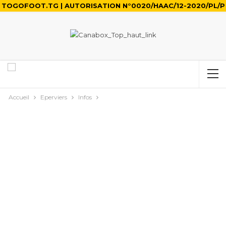
TOGOFOOT.TG | AUTORISATION N°0020/HAAC/12-2020/PL/P
Accueil
Eperviers
Infos