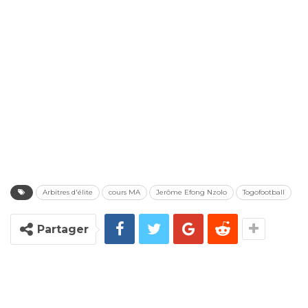
Arbitres d'élite
cours MA
Jerôme Efong Nzolo
Togofootball
Partager