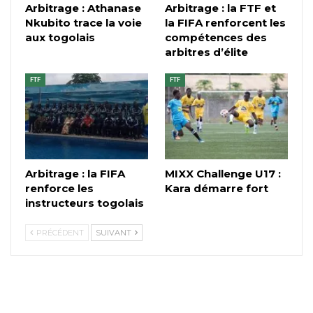
Arbitrage : Athanase
Arbitrage : la FTF et
Nkubito trace la voie
la FIFA renforcent les
aux togolais
compétences des
arbitres d’élite
FTF
FTF
Arbitrage : la FIFA
MIXX Challenge U17 :
renforce les
Kara démarre fort
instructeurs togolais
PRÉCÉDENT
SUIVANT