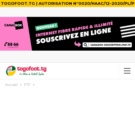
TOGOFOOT.TG | AUTORISATION N°0020/HAAC/12-2020/PL/P
Accueil
FTF