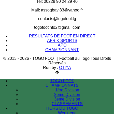
Tel: 00228 90 24 29 40
Mail: assogbavi83@yahoo.fr
contacts@togofoot.tg
togofootinfo2@gmail.com
RESULTATS DE FOOT EN DIRECT
AFRIK SPORTS
APO
CHAMPIONNANT
© 2013 - 2026 - TOGO FOOT | Football au Togo.Tous Droits
Réservés
Run by :
OTIYA
TOGO FOOT
CHAMPIONNATS
1ère Division
2ème Division
3eme Division
CLASSEMENTS
HORS DU TOGO
Week-end