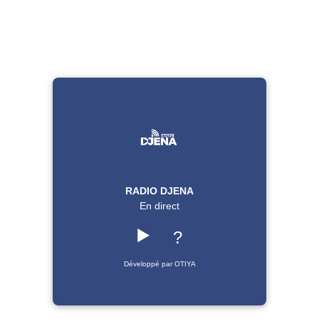
RADIO DJENA
En direct
▶️
?
Développé par OTIYA