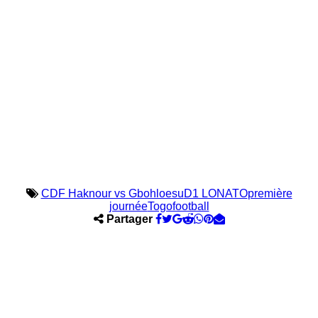
CDF Haknour vs Gbohloesu
D1 LONATO
première
journée
Togofootball
Partager