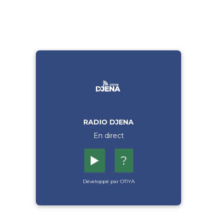
RADIO DJENA
En direct
▶️
?
Développé par OTIYA