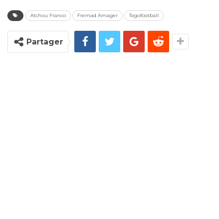
Atchou Franco
Fremad Amager
Togofootball
Partager