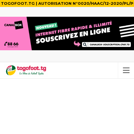
TOGOFOOT.TG | AUTORISATION N°0020/HAAC/12-2020/PL/P