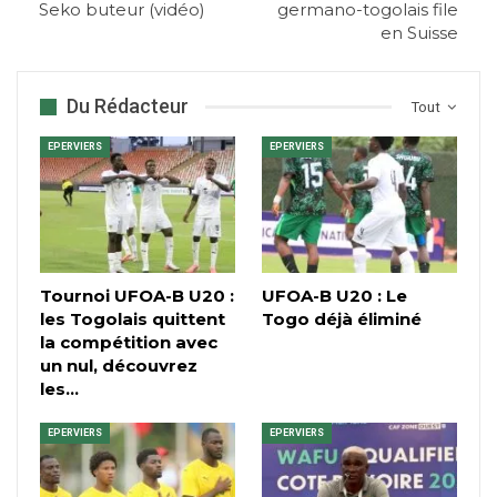
Seko buteur (vidéo)
germano-togolais file
en Suisse
Du Rédacteur
Tout
EPERVIERS
EPERVIERS
Tournoi UFOA-B U20 :
UFOA-B U20 : Le
les Togolais quittent
Togo déjà éliminé
la compétition avec
un nul, découvrez
les…
EPERVIERS
EPERVIERS