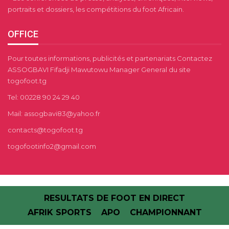
portraits et dossiers, les compétitions du foot Africain.
OFFICE
Pour toutes informations, publicités et partenariats Contactez
ASSOGBAVI Fifadji Mawutowu Manager General du site
togofoot.tg
Tel: 00228 90 24 29 40
Mail: assogbavi83@yahoo.fr
contacts@togofoot.tg
togofootinfo2@gmail.com
RESULTATS DE FOOT EN DIRECT
AFRIK SPORTS
APO
CHAMPIONNANT