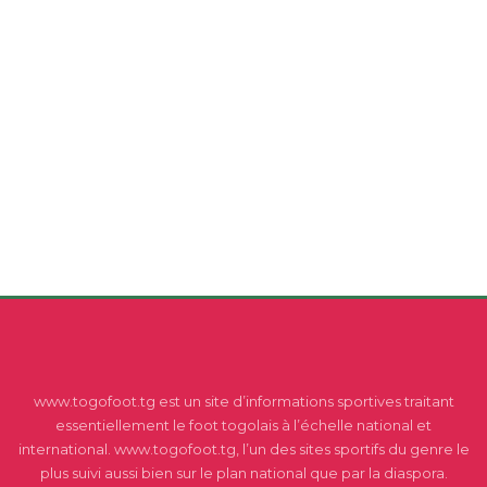
www.togofoot.tg est un site d’informations sportives traitant
essentiellement le foot togolais à l’échelle national et
international. www.togofoot.tg, l’un des sites sportifs du genre le
plus suivi aussi bien sur le plan national que par la diaspora.