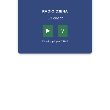
RADIO DJENA
En direct
▶️
?
Développé par OTIYA