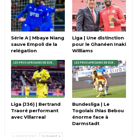
Série A | Mbaye Niang
Liga | Une distinction
sauve Empoli de la
pour le Ghanéen Inaki
relégation
Williams
LES PROS AFRICAINS EN EUROPE
LES PROS AFRICAINS EN EUROPE
Liga (J36) | Bertrand
Bundesliga | Le
Traoré performant
Togolais Ihlas Bebou
avec Villarreal
énorme face à
Darmstadt
PRÉCÉDENT
SUIVANT