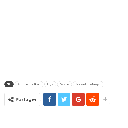
Afrique Football
Liga
Seville
Youssef En-Nesyri
Partager