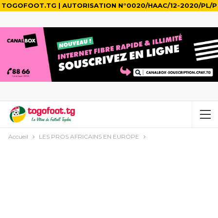
TOGOFOOT.TG | AUTORISATION N°0020/HAAC/12-2020/PL/P
Accueil
LES PROS AFRICAINS EN EUROPE