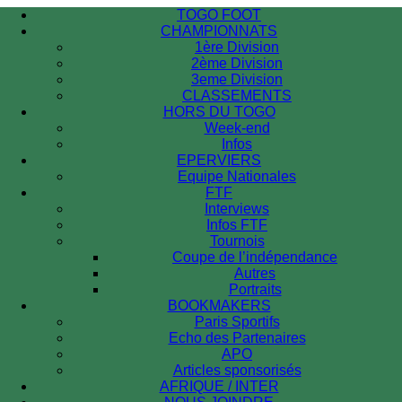
TOGO FOOT
CHAMPIONNATS
1ère Division
2ème Division
3eme Division
CLASSEMENTS
HORS DU TOGO
Week-end
Infos
EPERVIERS
Equipe Nationales
FTF
Interviews
Infos FTF
Tournois
Coupe de l’indépendance
Autres
Portraits
BOOKMAKERS
Paris Sportifs
Echo des Partenaires
APO
Articles sponsorisés
AFRIQUE / INTER