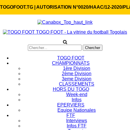
TOGOFOOT.TG | AUTORISATION N°0020/HAAC/12-2020/PL
TOGO FOOT - La vitrine du football Togolais
TOGO FOOT
CHAMPIONNATS
1ère Division
2ème Division
3eme Division
CLASSEMENTS
HORS DU TOGO
Week-end
Infos
EPERVIERS
Equipe Nationales
FTF
Interviews
Infos FTF