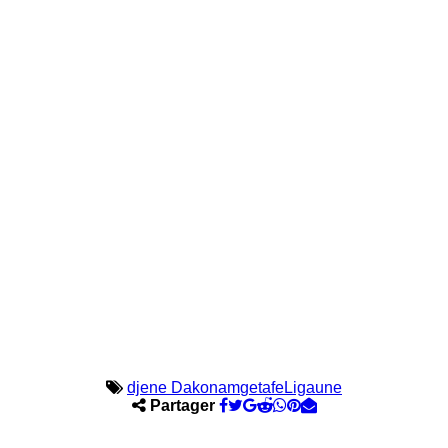
djene Dakonam
getafe
Liga
une
Partager