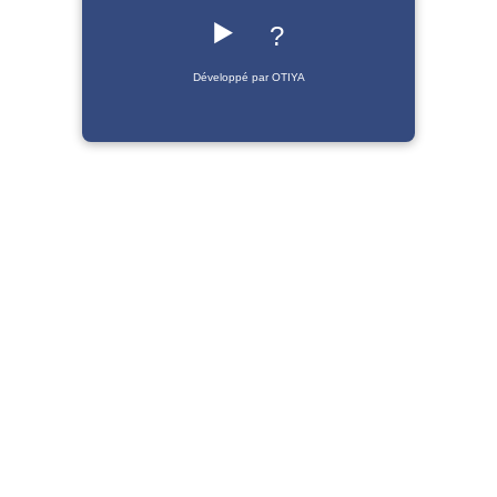
▶️
?
Développé par OTIYA