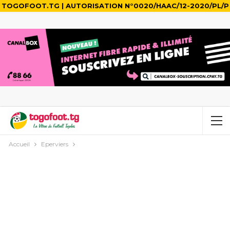
TOGOFOOT.TG | AUTORISATION N°0020/HAAC/12-2020/PL/P
Accueil
Eperviers