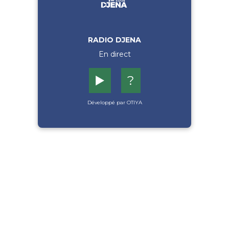
RADIO DJENA
En direct
▶️
?
Développé par OTIYA