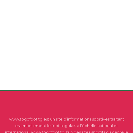
www.togofoot.tg est un site d’informations sportives traitant
essentiellement le foot togolais à l’échelle national et
international. www.togofoot.tg, l’un des sites sportifs du genre le