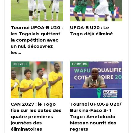
Tournoi UFOA-B U20 :
UFOA-B U20 : Le
les Togolais quittent
Togo déjà éliminé
la compétition avec
un nul, découvrez
les…
EPERVIERS
EPERVIERS
CAN 2027 : le Togo
Tournoi UFOA-B U20/
fixé sur les dates des
Burkina-Faso 3- 1
quatre premières
Togo : Ametokodo
journées des
Messan nourrit des
éliminatoires
regrets