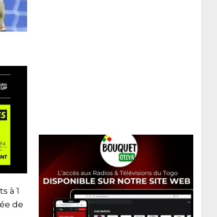
s à 1
née de