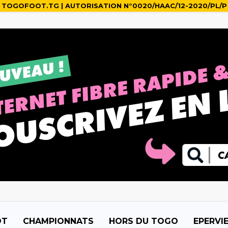
TOGOFOOT.TG | AUTORISATION N°0020/HAAC/12-2020/PL/P
OT
CHAMPIONNATS
HORS DU TOGO
EPERVI