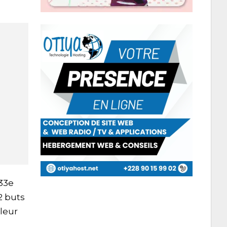
 33e
2 buts
 leur