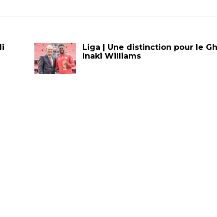
i
Liga | Une distinction pour le 
Inaki Williams