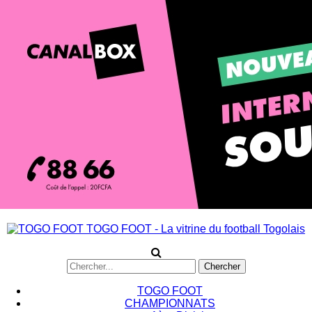
TOGO FOOT - La vitrine du football Togolais
TOGO FOOT
CHAMPIONNATS