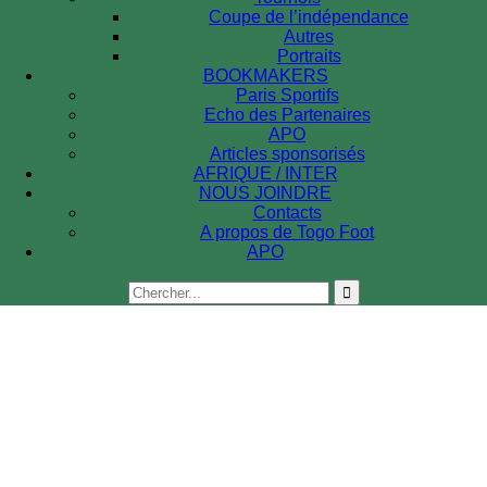
Coupe de l’indépendance
Autres
Portraits
BOOKMAKERS
Paris Sportifs
Echo des Partenaires
APO
Articles sponsorisés
AFRIQUE / INTER
NOUS JOINDRE
Contacts
A propos de Togo Foot
APO