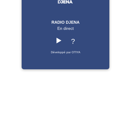
RADIO DJENA
En direct
▶️
?
Développé par OTIYA