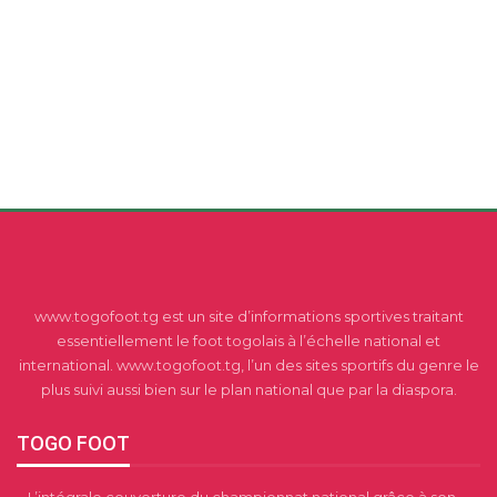
www.togofoot.tg est un site d’informations sportives traitant
essentiellement le foot togolais à l’échelle national et
international. www.togofoot.tg, l’un des sites sportifs du genre le
plus suivi aussi bien sur le plan national que par la diaspora.
TOGO FOOT
– L’intégrale couverture du championnat national grâce à son