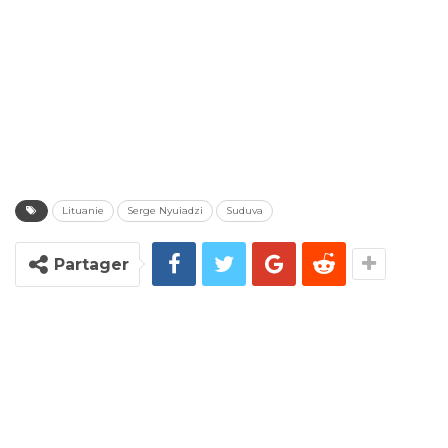
Lituanie
Serge Nyuiadzi
Suduva
Partager