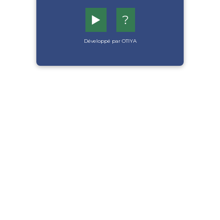
▶️
?
Développé par OTIYA