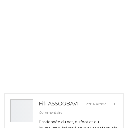
Fifi ASSOGBAVI
2884 Article
1
Commentaire
Passionnée du net, du foot et du
journalisme, j'ai créé en 2013, togofoot.info