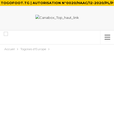
TOGOFOOT.TG | AUTORISATION N°0020/HAAC/12-2020/PL/P
Accueil
Togolais d'Europe