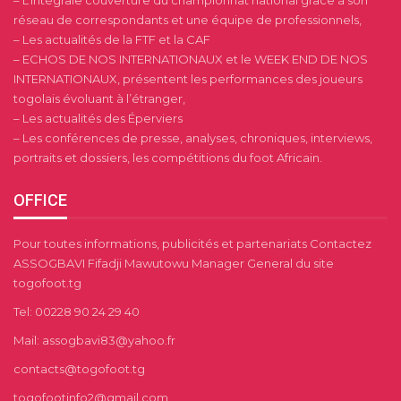
réseau de correspondants et une équipe de professionnels,
– Les actualités de la FTF et la CAF
– ECHOS DE NOS INTERNATIONAUX et le WEEK END DE NOS
INTERNATIONAUX, présentent les performances des joueurs
togolais évoluant à l’étranger,
– Les actualités des Éperviers
– Les conférences de presse, analyses, chroniques, interviews,
portraits et dossiers, les compétitions du foot Africain.
OFFICE
Pour toutes informations, publicités et partenariats Contactez
ASSOGBAVI Fifadji Mawutowu Manager General du site
togofoot.tg
Tel: 00228 90 24 29 40
Mail: assogbavi83@yahoo.fr
contacts@togofoot.tg
togofootinfo2@gmail.com