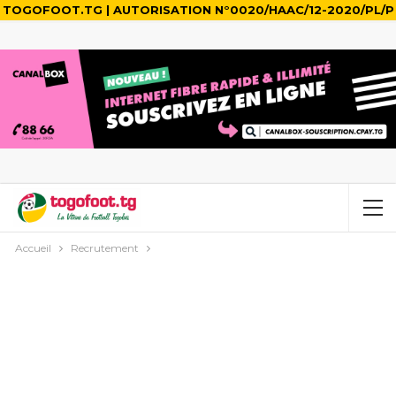
TOGOFOOT.TG | AUTORISATION N°0020/HAAC/12-2020/PL/P
Accueil
Recrutement