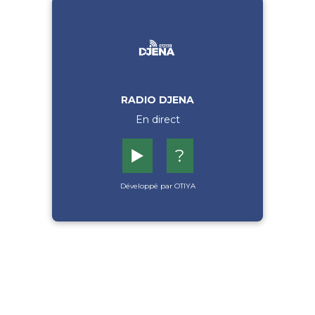
RADIO DJENA
En direct
▶️
?
Développé par OTIYA