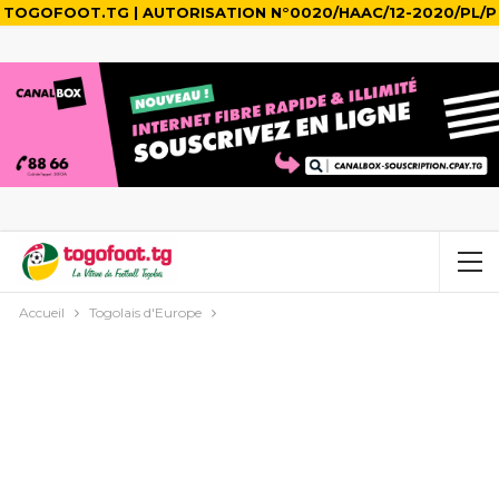
TOGOFOOT.TG | AUTORISATION N°0020/HAAC/12-2020/PL/P
Accueil
Togolais d'Europe