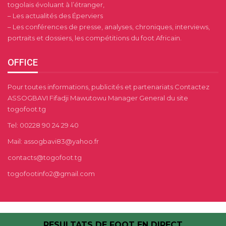
togolais évoluant à l’étranger,
– Les actualités des Éperviers
– Les conférences de presse, analyses, chroniques, interviews,
portraits et dossiers, les compétitions du foot Africain.
OFFICE
Pour toutes informations, publicités et partenariats Contactez
ASSOGBAVI Fifadji Mawutowu Manager General du site
togofoot.tg
Tel: 00228 90 24 29 40
Mail: assogbavi83@yahoo.fr
contacts@togofoot.tg
togofootinfo2@gmail.com
RESULTATS DE FOOT EN DIRECT