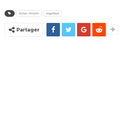
Kilian Amehi
togofoot
Partager