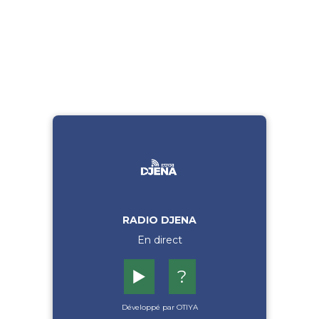
RADIO DJENA
En direct
▶️
?
Développé par OTIYA