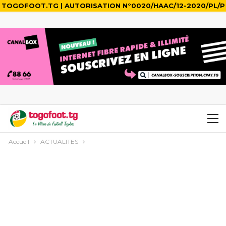
TOGOFOOT.TG | AUTORISATION N°0020/HAAC/12-2020/PL/P
Accueil
ACTUALITES