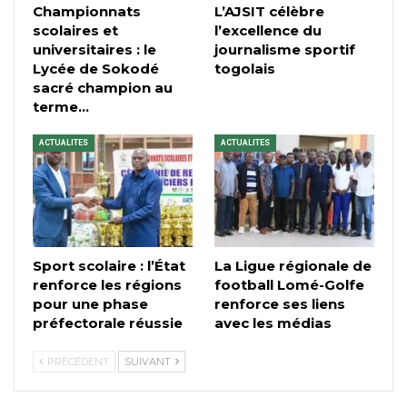
Championnats
L’AJSIT célèbre
scolaires et
l’excellence du
universitaires : le
journalisme sportif
Lycée de Sokodé
togolais
sacré champion au
terme…
ACTUALITES
ACTUALITES
Sport scolaire : l’État
La Ligue régionale de
renforce les régions
football Lomé-Golfe
pour une phase
renforce ses liens
préfectorale réussie
avec les médias
PRÉCÉDENT
SUIVANT