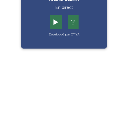
En direct
▶️
?
Développé par OTIYA