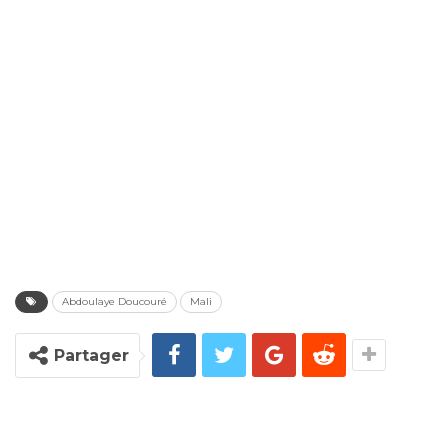
Abdoulaye Doucouré
Mali
Partager