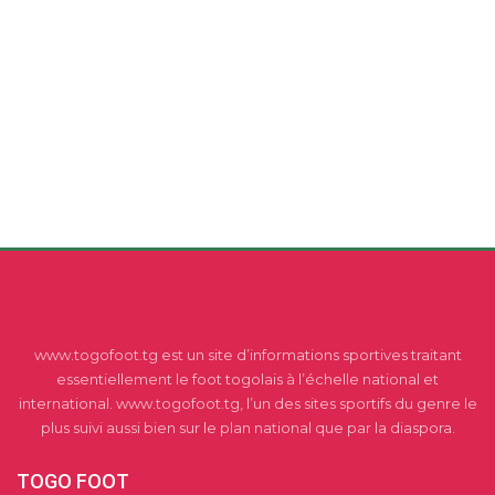
www.togofoot.tg est un site d’informations sportives traitant
essentiellement le foot togolais à l’échelle national et
international. www.togofoot.tg, l’un des sites sportifs du genre le
plus suivi aussi bien sur le plan national que par la diaspora.
TOGO FOOT