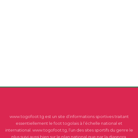
www.togofoot.tg est un site d’informations sportives traitant
essentiellement le foot togolais à l’échelle national et
international. www.togofoot.tg, l’un des sites sportifs du genre le
plus suivi aussi bien sur le plan national que par la diaspora.