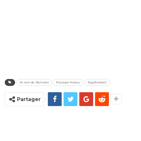
As real de Bamako
Kloukpo Kokou
Togofootball
Partager