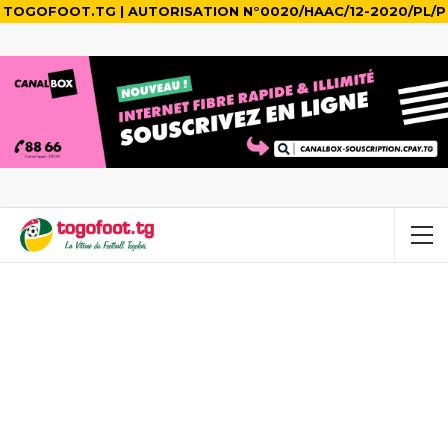
TOGOFOOT.TG | AUTORISATION N°0020/HAAC/12-2020/PL/P