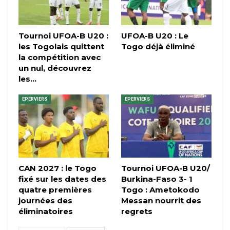
Tournoi UFOA-B U20 :
UFOA-B U20 : Le
les Togolais quittent
Togo déjà éliminé
la compétition avec
un nul, découvrez
les…
EPERVIERS
EPERVIERS
CAN 2027 : le Togo
Tournoi UFOA-B U20/
fixé sur les dates des
Burkina-Faso 3- 1
quatre premières
Togo : Ametokodo
journées des
Messan nourrit des
éliminatoires
regrets