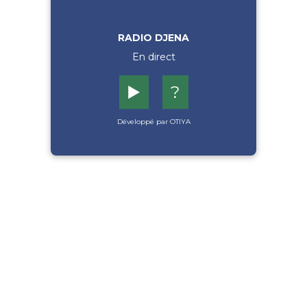
RADIO DJENA
En direct
▶️
?
Développé par OTIYA