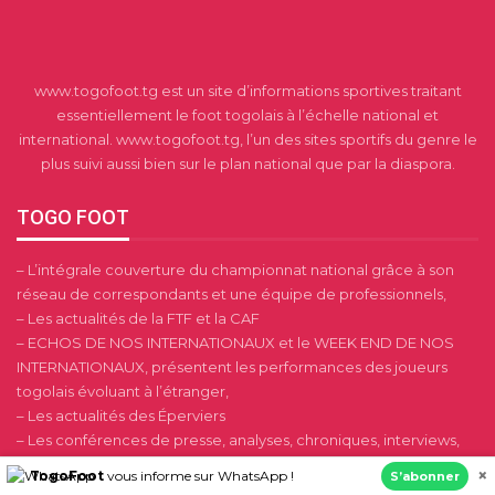
www.togofoot.tg est un site d’informations sportives traitant
essentiellement le foot togolais à l’échelle national et
international. www.togofoot.tg, l’un des sites sportifs du genre le
plus suivi aussi bien sur le plan national que par la diaspora.
TOGO FOOT
– L’intégrale couverture du championnat national grâce à son
réseau de correspondants et une équipe de professionnels,
– Les actualités de la FTF et la CAF
– ECHOS DE NOS INTERNATIONAUX et le WEEK END DE NOS
INTERNATIONAUX, présentent les performances des joueurs
togolais évoluant à l’étranger,
– Les actualités des Éperviers
– Les conférences de presse, analyses, chroniques, interviews,
portraits et dossiers, les compétitions du foot Africain.
×
TogoFoot
vous informe sur WhatsApp !
S’abonner