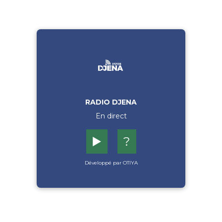
RADIO DJENA
En direct
▶️
?
Développé par OTIYA