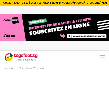
TOGOFOOT.TG | AUTORISATION N°0020/HAAC/12-2020/PL/P
Accueil
Togolais d'Europe