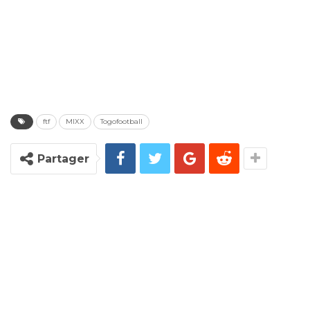
ftf
MIXX
Togofootball
Partager