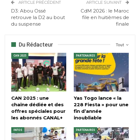
ARTICLE PRÉCÉDENT
ARTICLE SUIVANT
D3: Abou Ossé
CdM 2026 : le Maroc
retrouve la D2 au bout
file en huitièmes de
du suspense
finale
Du Rédacteur
Tout
CAN 2025
PARTENAIRES
CAN 2025 : une
Yas Togo lance « la
chaîne dédiée et des
228 Fiesta » pour une
offres spéciales pour
fin d’année
les abonnés CANAL+
inoubliable
INFOS
PARTENAIRES