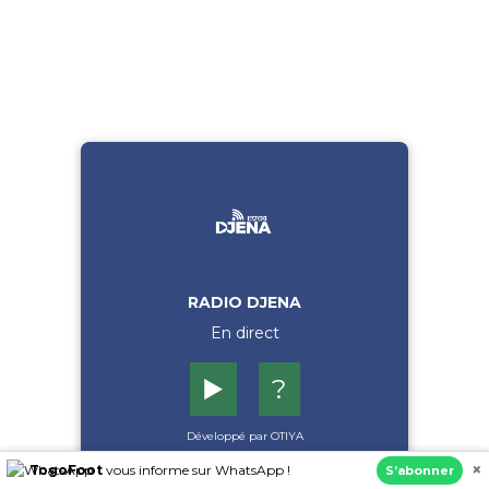
RADIO DJENA
En direct
▶️
?
Développé par OTIYA
×
TogoFoot
vous informe sur WhatsApp !
S’abonner