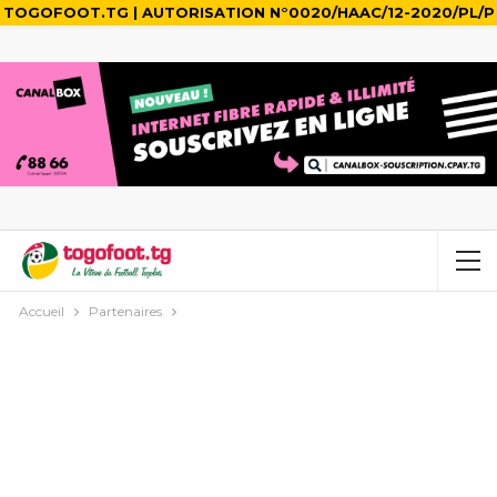
TOGOFOOT.TG | AUTORISATION N°0020/HAAC/12-2020/PL/P
Accueil
Partenaires