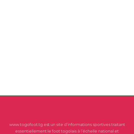
www.togofoot.tg est un site d’informations sportives traitant
essentiellement le foot togolais à l’échelle national et