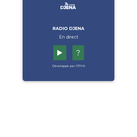
RADIO DJENA
En direct
▶️
?
Développé par OTIYA