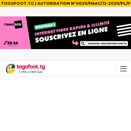
TOGOFOOT.TG | AUTORISATION N°0020/HAAC/12-2020/PL/P