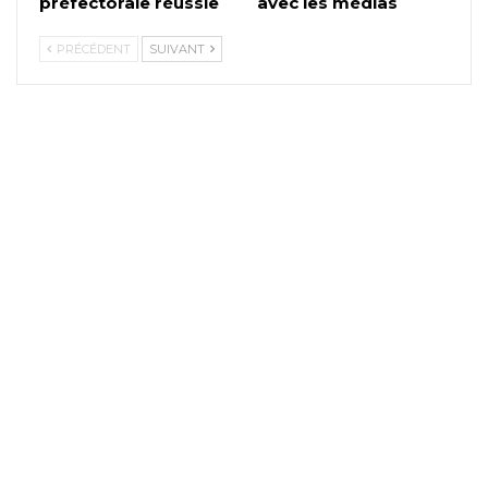
préfectorale réussie
avec les médias
PRÉCÉDENT
SUIVANT