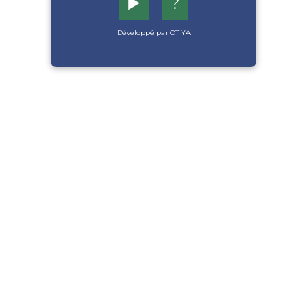
▶️
?
Développé par OTIYA