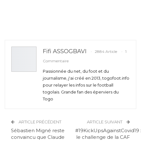
Fifi ASSOGBAVI
2884 Article
1
Commentaire
Passionnée du net, du foot et du
journalisme, j'ai créé en 2013, togofoot.info
pour relayer les infos sur le football
togolais. Grande fan des éperviers du
Togo
ARTICLE PRÉCÉDENT
ARTICLE SUIVANT
Sébastien Migné reste
#19KickUpsAgainstCovid19 
convaincu que Claude
le challenge de la CAF