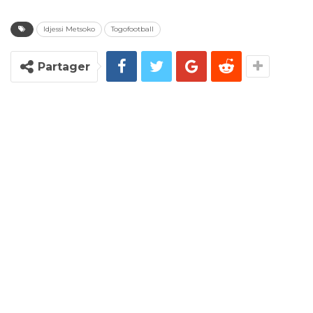
Idjessi Metsoko
Togofootball
Partager