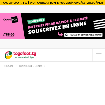
TOGOFOOT.TG | AUTORISATION N°0020/HAAC/12-2020/PL/P
Accueil
Togolais d'Europe