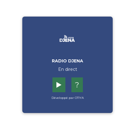
RADIO DJENA
En direct
▶️
?
Développé par OTIYA