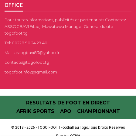
OFFICE
Pour toutes informations, publicités et partenariats Contactez
ASSOGBAVI Fifadji Mawutowu Manager General du site
togofoot.tg
Tel: 00228 90 24 29 40
Mail: assogbavi83@yahoo.fr
contacts@togofoot.tg
togofootinfo2@gmail.com
RESULTATS DE FOOT EN DIRECT
AFRIK SPORTS
APO
CHAMPIONNANT
© 2013 - 2026 - TOGO FOOT | Football au Togo.Tous Droits Réservés