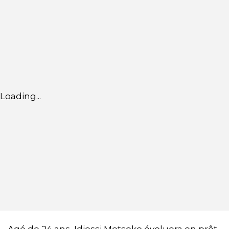
Loading...
Agé de 24 ans, Idjessi Metsoko évoluera en prêt