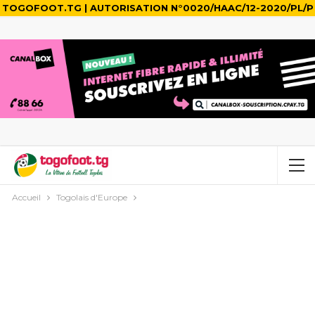
TOGOFOOT.TG | AUTORISATION N°0020/HAAC/12-2020/PL/P
Accueil
Togolais d'Europe