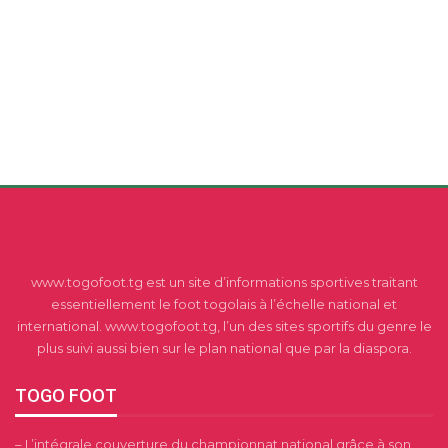
www.togofoot.tg est un site d’informations sportives traitant
essentiellement le foot togolais à l’échelle national et
international. www.togofoot.tg, l’un des sites sportifs du genre le
plus suivi aussi bien sur le plan national que par la diaspora.
TOGO FOOT
– L’intégrale couverture du championnat national grâce à son