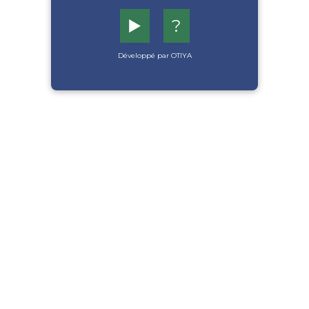
▶️
?
Développé par OTIYA