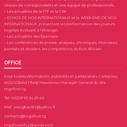
réseau de correspondants et une équipe de professionnels,
– Les actualités de la FTF et la CAF
– ECHOS DE NOS INTERNATIONAUX et le WEEK END DE NOS
INTERNATIONAUX, présentent les performances des joueurs
togolais évoluant à l’étranger,
– Les actualités des Éperviers
– Les conférences de presse, analyses, chroniques, interviews,
portraits et dossiers, les compétitions du foot Africain.
OFFICE
Pour toutes informations, publicités et partenariats Contactez
ASSOGBAVI Fifadji Mawutowu Manager General du site
togofoot.tg
Tel: 00228 90 24 29 40
Mail: assogbavi83@yahoo.fr
contacts@togofoot.tg
togofootinfo2@gmail.com