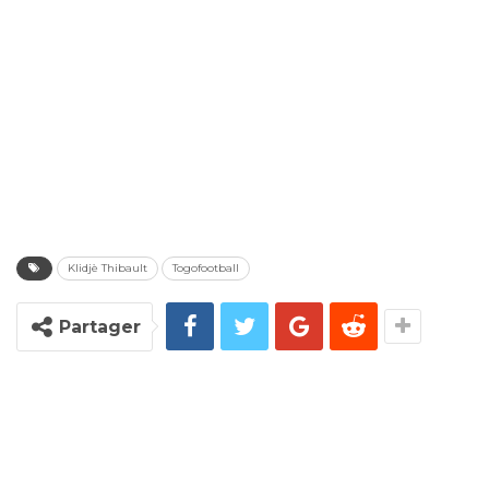
Klidjè Thibault
Togofootball
Partager