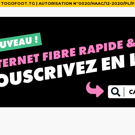
TOGOFOOT.TG | AUTORISATION N°0020/HAAC/12-2020/PL/P