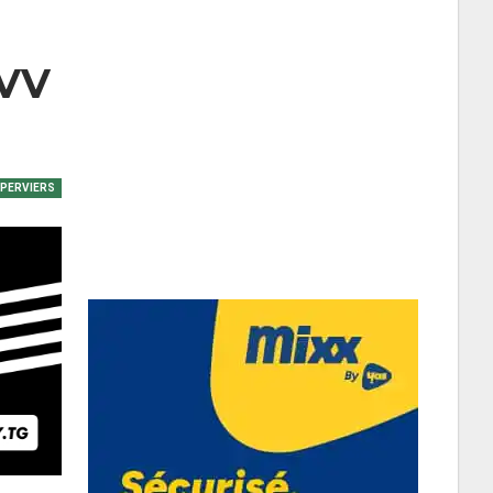
VVV
EPERVIERS