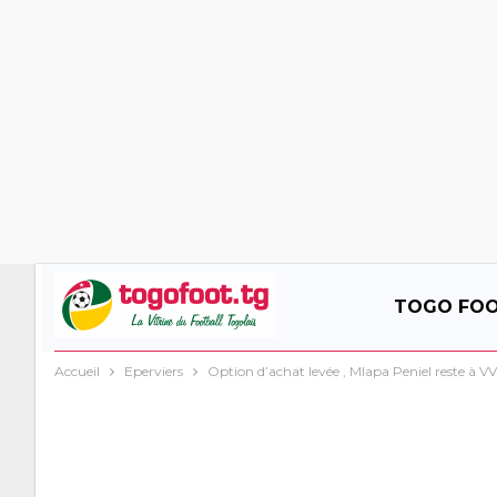
TOGO FO
Accueil
Eperviers
Option d’achat levée , Mlapa Peniel reste à V