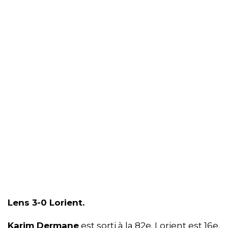
Lens 3-0 Lorient.
Karim Dermane
est sorti à la 82e. Lorient est 16e.