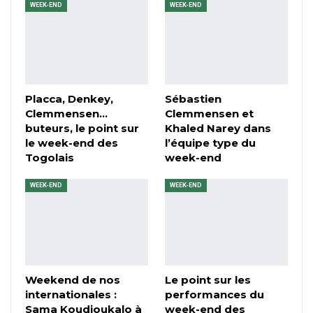
WEEK-END
WEEK-END
Placca, Denkey,
Sébastien
Clemmensen…
Clemmensen et
buteurs, le point sur
Khaled Narey dans
le week-end des
l’équipe type du
Togolais
week-end
WEEK-END
WEEK-END
Weekend de nos
Le point sur les
internationales :
performances du
Sama Koudjoukalo à
week-end des