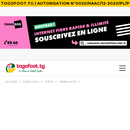
TOGOFOOT.TG | AUTORISATION N°0020/HAAC/12-2020/PL/P
Accueil
Eperviers
Infos
Week-end