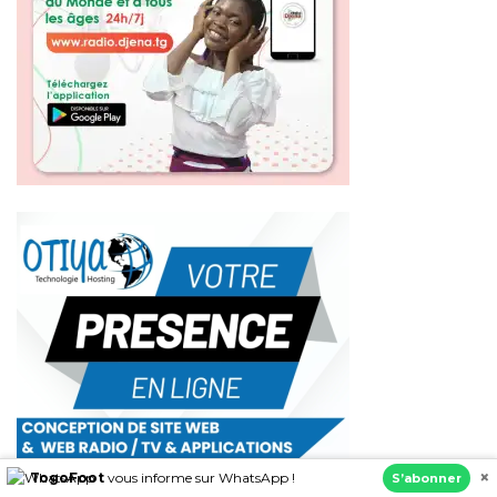
×
TogoFoot
vous informe sur WhatsApp !
S’abonner