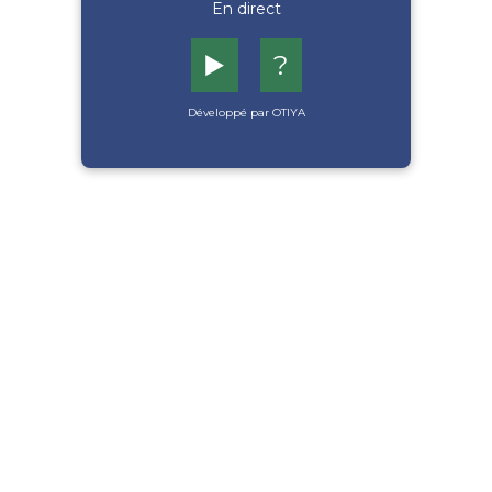
En direct
▶️
?
Développé par OTIYA