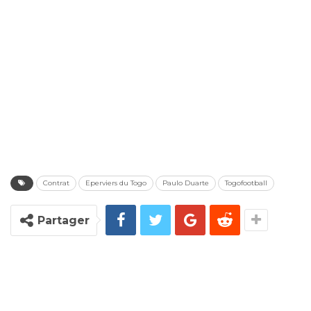
Contrat
Eperviers du Togo
Paulo Duarte
Togofootball
Partager