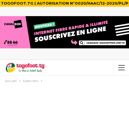
TOGOFOOT.TG | AUTORISATION N°0020/HAAC/12-2020/PL/P
Accueil
Eperviers