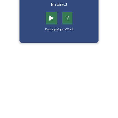
En direct
▶️
?
Développé par OTIYA