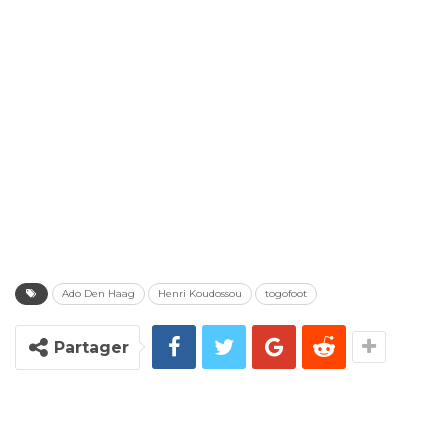
Ado Den Haag
Henri Koudossou
togofoot
Partager