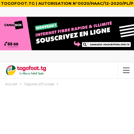
TOGOFOOT.TG | AUTORISATION N°0020/HAAC/12-2020/PL/P
Accueil
Togolais d'Europe