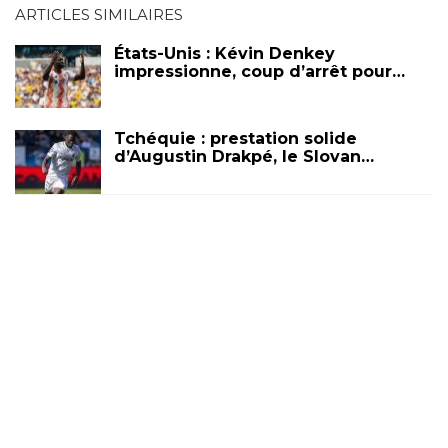
ARTICLES SIMILAIRES
États-Unis : Kévin Denkey
impressionne, coup d’arrêt pour…
Tchéquie : prestation solide
d’Augustin Drakpé, le Slovan…