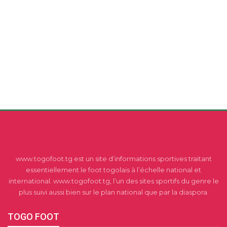
www.togofoot.tg est un site d’informations sportives traitant
essentiellement le foot togolais à l’échelle national et
international. www.togofoot.tg, l’un des sites sportifs du genre le
plus suivi aussi bien sur le plan national que par la diaspora.
TOGO FOOT