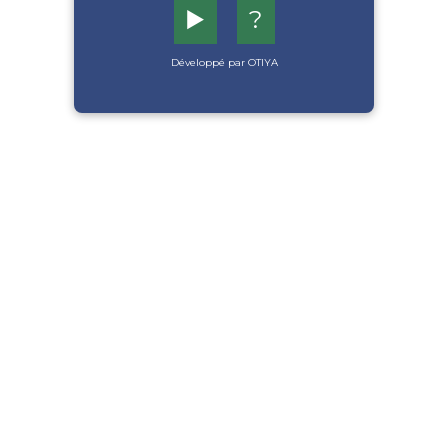
▶️
?
Développé par OTIYA