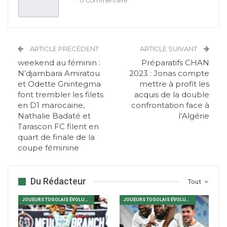
0 Commentaire
ARTICLE PRÉCÉDENT
ARTICLE SUIVANT
weekend au féminin :
Préparatifs CHAN
N’djambara Amiratou
2023 : Jonas compte
et Odette Gnintegma
mettre à profit les
font trembler les filets
acquis de la double
en D1 marocaine,
confrontation face à
Nathalie Badaté et
l’Algérie
Tarascon FC filent en
quart de finale de la
coupe féminine
Du Rédacteur
Tout
JOUEURS TOGOLAIS ÉVOLUANT EN AFRIQUE
JOUEURS TOGOLAIS ÉVOLUANT EN AFRIQUE