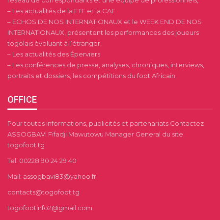
réseau de correspondants et une équipe de professionnels,
– Les actualités de la FTF et la CAF
– ECHOS DE NOS INTERNATIONAUX et le WEEK END DE NOS
INTERNATIONAUX, présentent les performances des joueurs
togolais évoluant à l’étranger,
– Les actualités des Éperviers
– Les conférences de presse, analyses, chroniques, interviews,
portraits et dossiers, les compétitions du foot Africain.
OFFICE
Pour toutes informations, publicités et partenariats Contactez
ASSOGBAVI Fifadji Mawutowu Manager General du site
togofoot.tg
Tel: 00228 90 24 29 40
Mail: assogbavi83@yahoo.fr
contacts@togofoot.tg
togofootinfo2@gmail.com