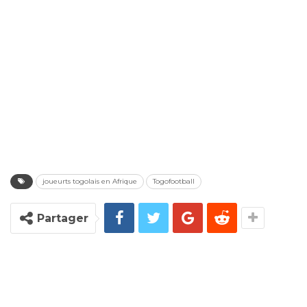
joueurts togolais en Afrique
Togofootball
Partager