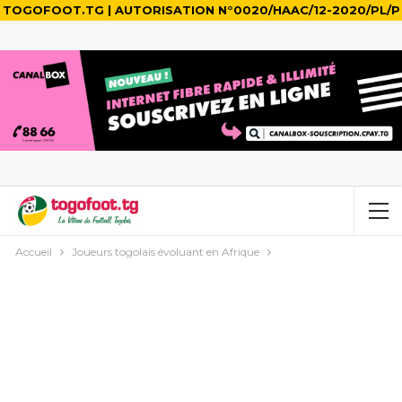
TOGOFOOT.TG | AUTORISATION N°0020/HAAC/12-2020/PL/P
Accueil
Joueurs togolais évoluant en Afrique