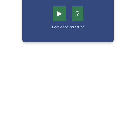
▶️
?
Développé par OTIYA