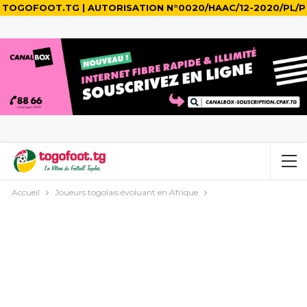
TOGOFOOT.TG | AUTORISATION N°0020/HAAC/12-2020/PL/P
Accueil
Joueurs togolais évoluant en Afrique