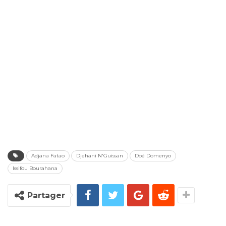
Adjana Fatao
Djehani N'Guissan
Doé Domenyo
Issifou Bourahana
Partager