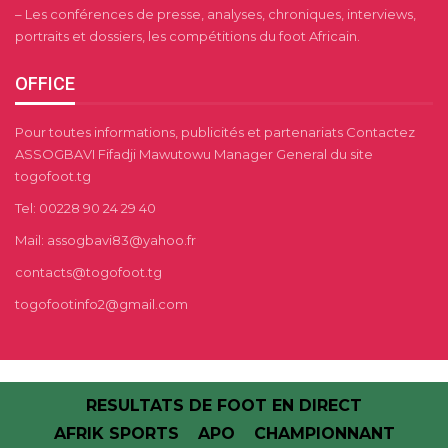
– Les conférences de presse, analyses, chroniques, interviews,
portraits et dossiers, les compétitions du foot Africain.
OFFICE
Pour toutes informations, publicités et partenariats Contactez
ASSOGBAVI Fifadji Mawutowu Manager General du site
togofoot.tg
Tel: 00228 90 24 29 40
Mail: assogbavi83@yahoo.fr
contacts@togofoot.tg
togofootinfo2@gmail.com
RESULTATS DE FOOT EN DIRECT
AFRIK SPORTS
APO
CHAMPIONNANT