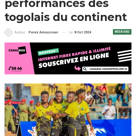
performances des
togolais du continent
WEEK-END
Le
8 Oct 2024
Auteur :
Perez Amouzouvi