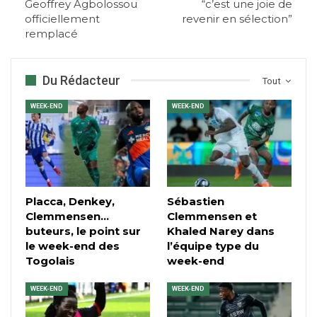
Geoffrey Agbolossou
“c’est une joie de
officiellement
revenir en sélection”
remplacé
Du Rédacteur
Tout
WEEK-END
WEEK-END
Placca, Denkey,
Sébastien
Clemmensen…
Clemmensen et
buteurs, le point sur
Khaled Narey dans
le week-end des
l’équipe type du
Togolais
week-end
WEEK-END
WEEK-END