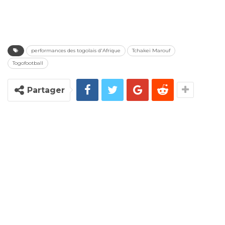
performances des togolais d'Afrique
Tchakei Marouf
Togofootball
Partager