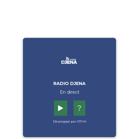
RADIO DJENA
En direct
▶️
?
Développé par OTIYA