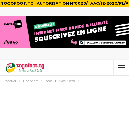
TOGOFOOT.TG | AUTORISATION N°0020/HAAC/12-2020/PL/P
Accueil
Eperviers
Infos
Week-end