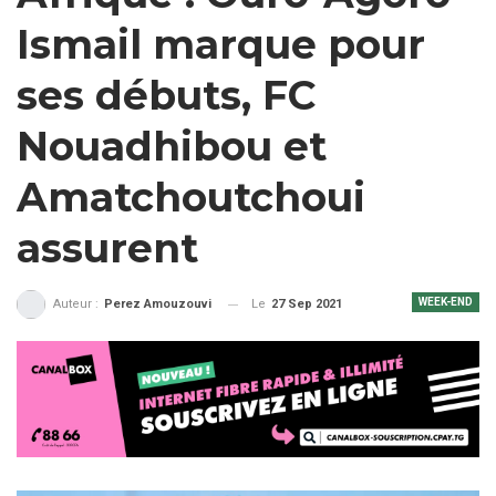
Ismail marque pour
ses débuts, FC
Nouadhibou et
Amatchoutchoui
assurent
WEEK-END
Le
27 Sep 2021
Auteur :
Perez Amouzouvi