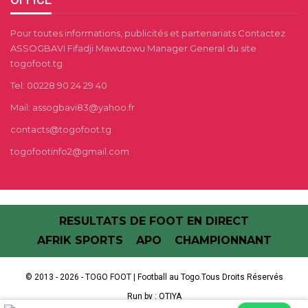
Pour toutes informations, publicités et partenariats Contactez
ASSOGBAVI Fifadji Mawutowu Manager General du site
togofoot.tg
Tel: 00228 90 24 29 40
Mail: assogbavi83@yahoo.fr
contacts@togofoot.tg
togofootinfo2@gmail.com
RESULTATS DE FOOT EN DIRECT
AFRIK SPORTS
APO
CHAMPIONNANT
© 2013 - 2026 - TOGO FOOT | Football au Togo.Tous Droits Réservés
Run by :
OTIYA