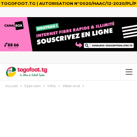
TOGOFOOT.TG | AUTORISATION N°0020/HAAC/12-2020/PL/P
Accueil
Eperviers
Infos
Week-end