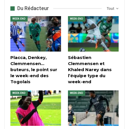
Du Rédacteur
Tout
WEEK-END
WEEK-END
Placca, Denkey,
Sébastien
Clemmensen…
Clemmensen et
buteurs, le point sur
Khaled Narey dans
le week-end des
l’équipe type du
Togolais
week-end
WEEK-END
WEEK-END