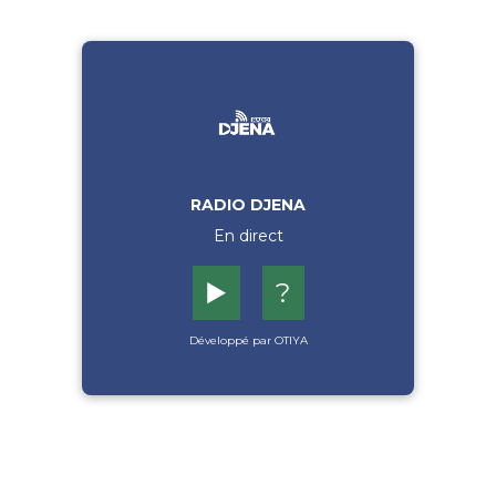
RADIO DJENA
En direct
▶️
?
Développé par OTIYA