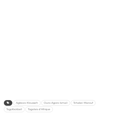
Agbozo Klousseh
Ouro-Agoro Ismail
Tchakei Marouf
Togofootball
Togolais d'Afrique