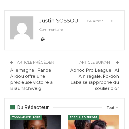
Justin SOSSOU
936 Article
0
Commentaire
ARTICLE PRÉCÉDENT
ARTICLE SUIVANT
Allemagne : Faride
Adnoc Pro League : Al
Alidou offre une
Ain régale, Fo-doh
précieuse victoire à
Laba se rapproche du
Braunschweig
soulier d’or
Du Rédacteur
Tout
TOGOLAIS D'EUROPE
TOGOLAIS D'EUROPE