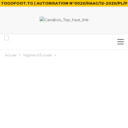
TOGOFOOT.TG | AUTORISATION N°0020/HAAC/12-2020/PL/P
Accueil
Togolais d'Europe