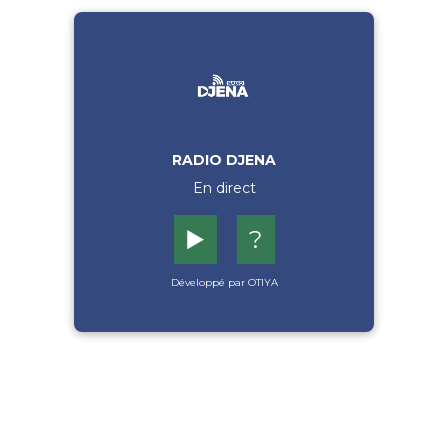
RADIO DJENA
En direct
▶️
?
Développé par OTIYA