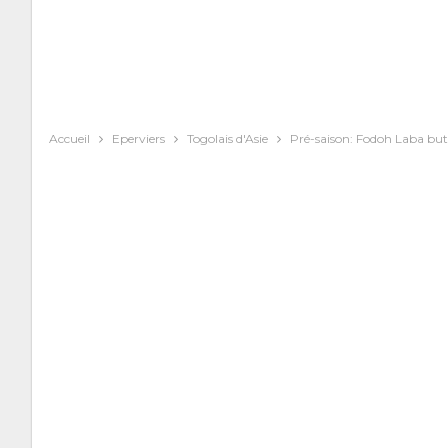
Accueil
Eperviers
Togolais d'Asie
Pré-saison: Fodoh Laba buteu