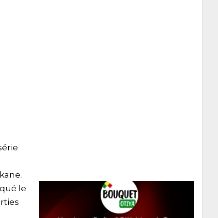
série
rkane.
rqué le
rties