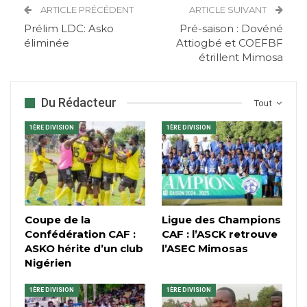
ARTICLE PRÉCÉDENT
ARTICLE SUIVANT
Prélim LDC: Asko
Pré-saison : Dovéné
éliminée
Attiogbé et COEFBF
étrillent Mimosa
Du Rédacteur
Tout
1ÈRE DIVISION
1ÈRE DIVISION
Coupe de la
Ligue des Champions
Confédération CAF :
CAF : l’ASCK retrouve
ASKO hérite d’un club
l’ASEC Mimosas
Nigérien
1ÈRE DIVISION
1ÈRE DIVISION