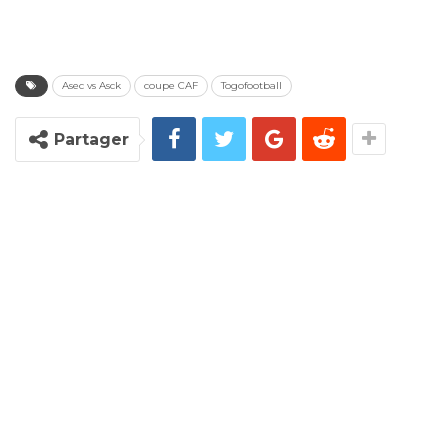
Asec vs Asck
coupe CAF
Togofootball
Partager