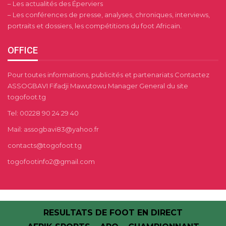
– Les actualités des Éperviers
– Les conférences de presse, analyses, chroniques, interviews,
portraits et dossiers, les compétitions du foot Africain.
OFFICE
Pour toutes informations, publicités et partenariats Contactez
ASSOGBAVI Fifadji Mawutowu Manager General du site
togofoot.tg
Tel: 00228 90 24 29 40
Mail: assogbavi83@yahoo.fr
contacts@togofoot.tg
togofootinfo2@gmail.com
RESULTATS DE FOOT EN DIRECT