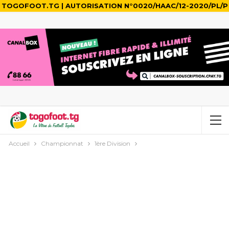
TOGOFOOT.TG | AUTORISATION N°0020/HAAC/12-2020/PL/P
Accueil
Championnat
1ère Division