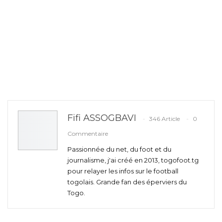
Fifi ASSOGBAVI
346 Article
0
Commentaire
Passionnée du net, du foot et du
journalisme, j'ai créé en 2013, togofoot.tg
pour relayer les infos sur le football
togolais. Grande fan des éperviers du
Togo.