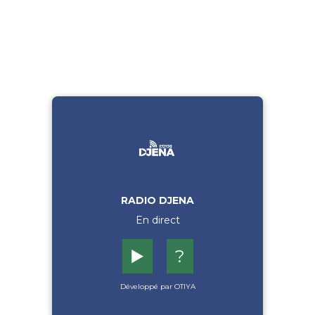
RADIO DJENA
En direct
▶️
?
Développé par OTIYA