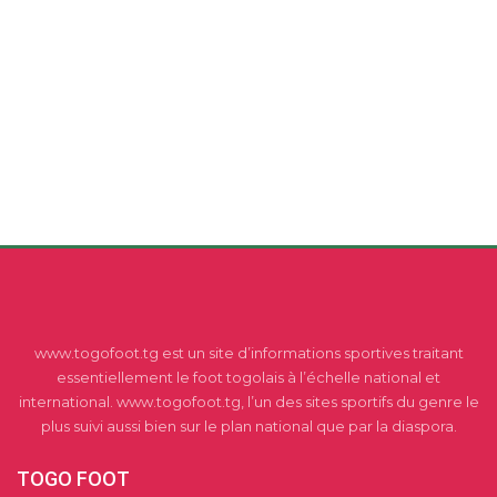
www.togofoot.tg est un site d’informations sportives traitant
essentiellement le foot togolais à l’échelle national et
international. www.togofoot.tg, l’un des sites sportifs du genre le
plus suivi aussi bien sur le plan national que par la diaspora.
TOGO FOOT