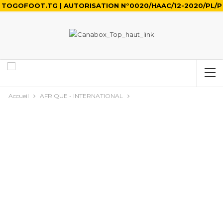
TOGOFOOT.TG | AUTORISATION N°0020/HAAC/12-2020/PL/P
Accueil
AFRIQUE - INTERNATIONAL