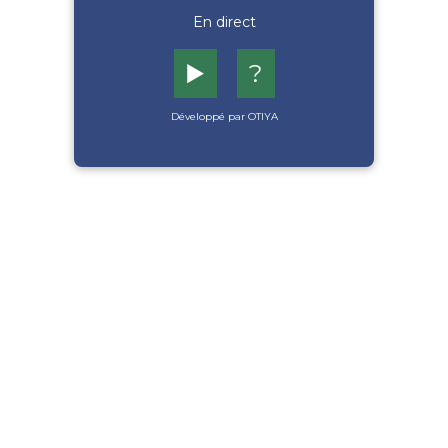
En direct
▶️
?
Développé par OTIYA