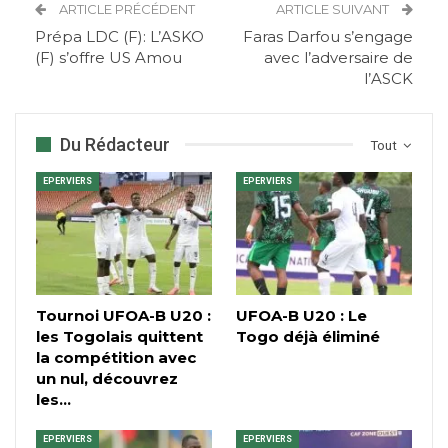
ARTICLE PRÉCÉDENT
ARTICLE SUIVANT
Prépa LDC (F): L’ASKO
Faras Darfou s’engage
(F) s’offre US Amou
avec l’adversaire de
l’ASCK
Du Rédacteur
Tout
EPERVIERS
EPERVIERS
Tournoi UFOA-B U20 :
UFOA-B U20 : Le
les Togolais quittent
Togo déjà éliminé
la compétition avec
un nul, découvrez
les…
EPERVIERS
EPERVIERS