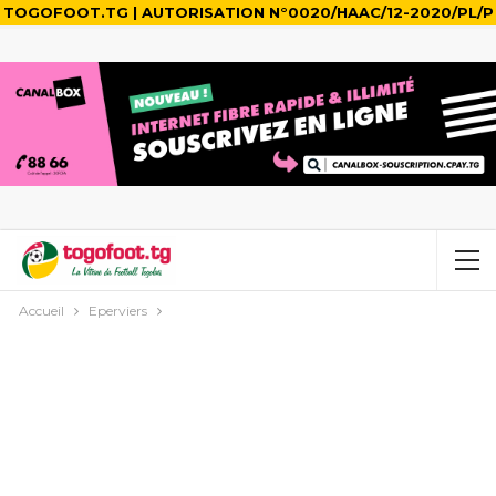
TOGOFOOT.TG | AUTORISATION N°0020/HAAC/12-2020/PL/P
Accueil
Eperviers