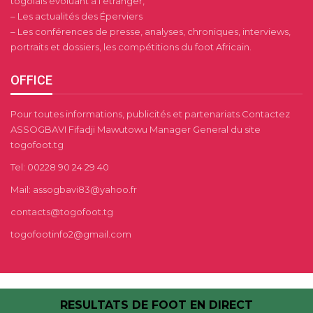
togolais évoluant à l’étranger,
– Les actualités des Éperviers
– Les conférences de presse, analyses, chroniques, interviews,
portraits et dossiers, les compétitions du foot Africain.
OFFICE
Pour toutes informations, publicités et partenariats Contactez
ASSOGBAVI Fifadji Mawutowu Manager General du site
togofoot.tg
Tel: 00228 90 24 29 40
Mail: assogbavi83@yahoo.fr
contacts@togofoot.tg
togofootinfo2@gmail.com
RESULTATS DE FOOT EN DIRECT