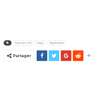
Eperviers U20
stage
Togofootball
Partager