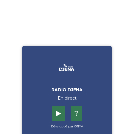
RADIO DJENA
En direct
▶️
?
Développé par OTIYA