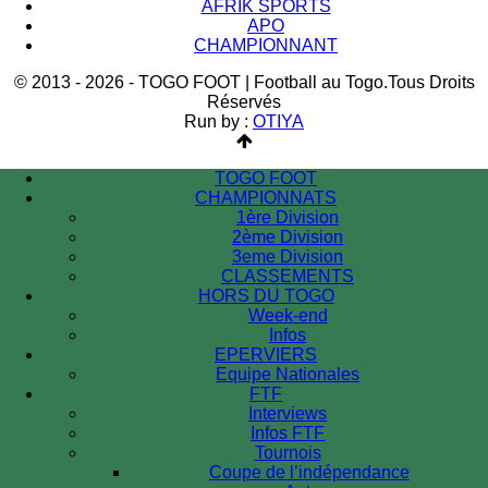
AFRIK SPORTS
APO
CHAMPIONNANT
© 2013 - 2026 - TOGO FOOT | Football au Togo.Tous Droits
Réservés
Run by :
OTIYA
TOGO FOOT
CHAMPIONNATS
1ère Division
2ème Division
3eme Division
CLASSEMENTS
HORS DU TOGO
Week-end
Infos
EPERVIERS
Equipe Nationales
FTF
Interviews
Infos FTF
Tournois
Coupe de l’indépendance