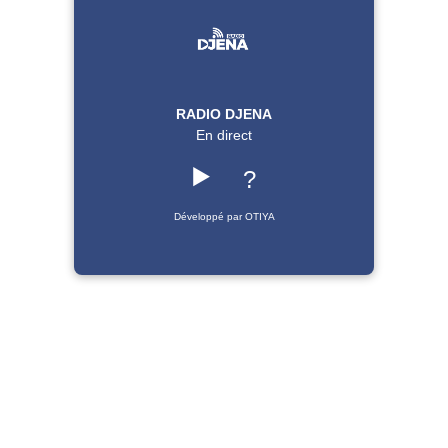
RADIO DJENA
En direct
▶️
?
Développé par OTIYA