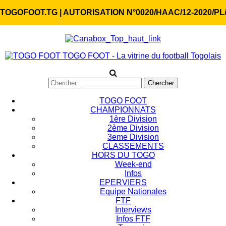
TOGOFOOT.TG | AUTORISATION N°0020/HAAC/12-2020/PL
TOGO FOOT - La vitrine du football Togolais
TOGO FOOT
CHAMPIONNATS
1ère Division
2ème Division
3eme Division
CLASSEMENTS
HORS DU TOGO
Week-end
Infos
EPERVIERS
Equipe Nationales
FTF
Interviews
Infos FTF