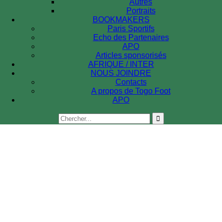
Autres
Portraits
BOOKMAKERS
Paris Sportifs
Echo des Partenaires
APO
Articles sponsorisés
AFRIQUE / INTER
NOUS JOINDRE
Contacts
A propos de Togo Foot
APO