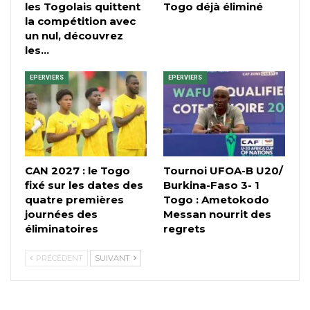
les Togolais quittent
Togo déjà éliminé
la compétition avec
un nul, découvrez
les…
EPERVIERS
EPERVIERS
CAN 2027 : le Togo
Tournoi UFOA-B U20/
fixé sur les dates des
Burkina-Faso 3- 1
quatre premières
Togo : Ametokodo
journées des
Messan nourrit des
éliminatoires
regrets
PRÉCÉDENT
SUIVANT