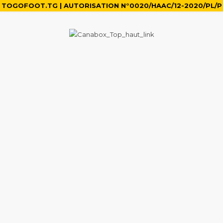
TOGOFOOT.TG | AUTORISATION N°0020/HAAC/12-2020/PL/P