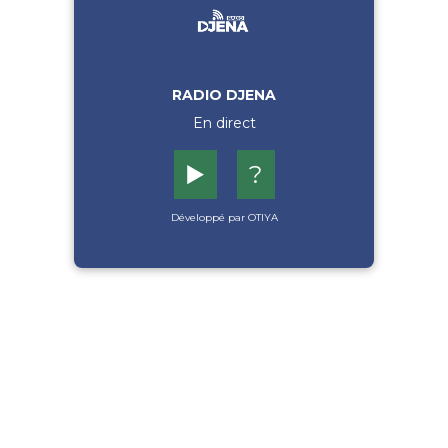
RADIO DJENA
En direct
▶️
?
Développé par OTIYA