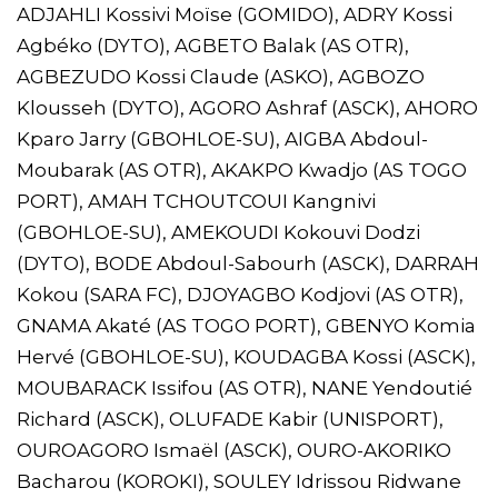
ADJAHLI Kossivi Moïse (GOMIDO), ADRY Kossi
Agbéko (DYTO), AGBETO Balak (AS OTR),
AGBEZUDO Kossi Claude (ASKO), AGBOZO
Klousseh (DYTO), AGORO Ashraf (ASCK), AHORO
Kparo Jarry (GBOHLOE-SU), AIGBA Abdoul-
Moubarak (AS OTR), AKAKPO Kwadjo (AS TOGO
PORT), AMAH TCHOUTCOUI Kangnivi
(GBOHLOE-SU), AMEKOUDI Kokouvi Dodzi
(DYTO), BODE Abdoul-Sabourh (ASCK), DARRAH
Kokou (SARA FC), DJOYAGBO Kodjovi (AS OTR),
GNAMA Akaté (AS TOGO PORT), GBENYO Komia
Hervé (GBOHLOE-SU), KOUDAGBA Kossi (ASCK),
MOUBARACK Issifou (AS OTR), NANE Yendoutié
Richard (ASCK), OLUFADE Kabir (UNISPORT),
OUROAGORO Ismaël (ASCK), OURO-AKORIKO
Bacharou (KOROKI), SOULEY Idrissou Ridwane