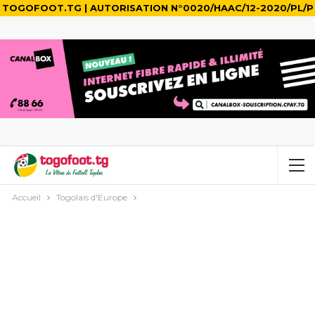
TOGOFOOT.TG | AUTORISATION N°0020/HAAC/12-2020/PL/P
Accueil
Togolais d'Europe