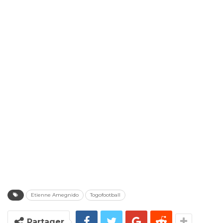
Etienne Amegnido
Togofootball
Partager