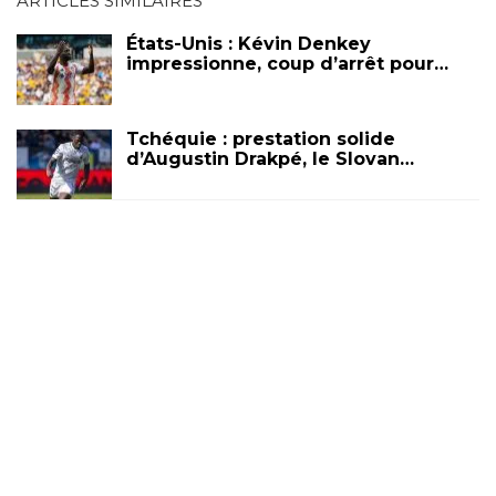
ARTICLES SIMILAIRES
États-Unis : Kévin Denkey
impressionne, coup d’arrêt pour…
Tchéquie : prestation solide
d’Augustin Drakpé, le Slovan…