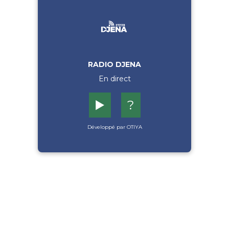
RADIO DJENA
En direct
▶️
?
Développé par OTIYA