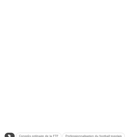
Congrès ordinaire de la FTF
Professionnalisation du football togolais