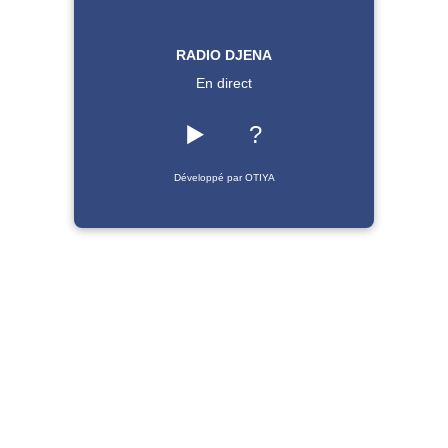
RADIO DJENA
En direct
▶️
?
Développé par OTIYA