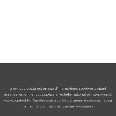
www.togofoot.tg est un site d’informations sportives traitant
essentiellement le foot togolais à l’échelle national et international.
www.togofoot.tg, l’un des sites sportifs du genre le plus suivi aussi
bien sur le plan national que par la diaspora.