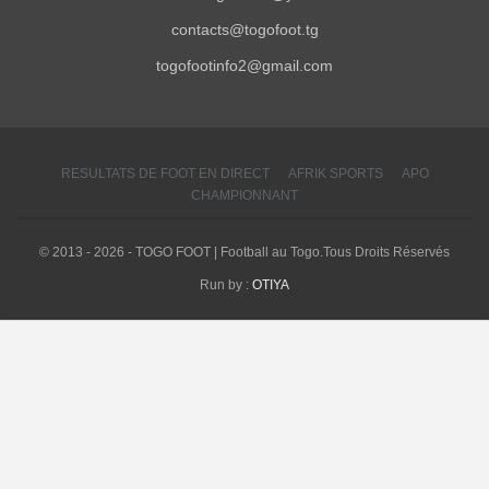
contacts@togofoot.tg
togofootinfo2@gmail.com
RESULTATS DE FOOT EN DIRECT
AFRIK SPORTS
APO
CHAMPIONNANT
© 2013 - 2026 - TOGO FOOT | Football au Togo.Tous Droits Réservés
Run by :
OTIYA