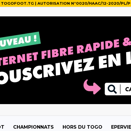
TOGOFOOT.TG | AUTORISATION N°0020/HAAC/12-2020/PL/P
OT
CHAMPIONNATS
HORS DU TOGO
EPERVI