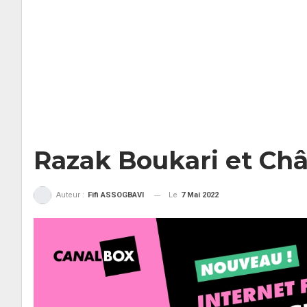
Razak Boukari et Chât
Le
7 Mai 2022
Auteur :
Fifi ASSOGBAVI