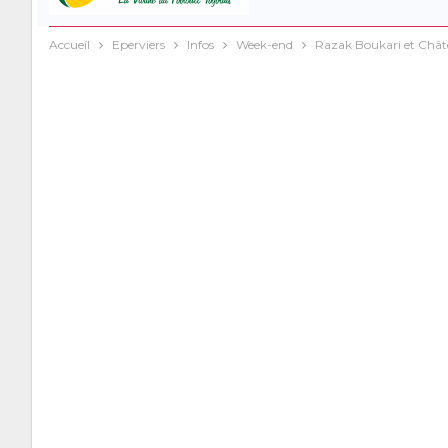
Accueil
Eperviers
Infos
Week-end
Razak Boukari et Châte