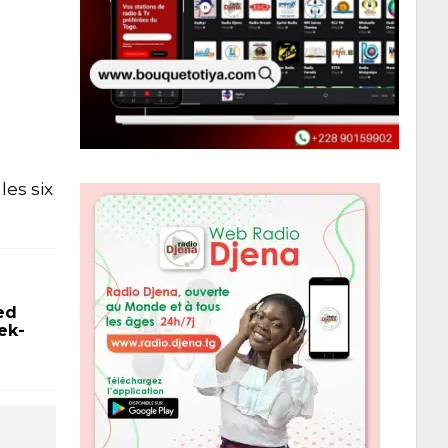
les six
.
ed
ek-