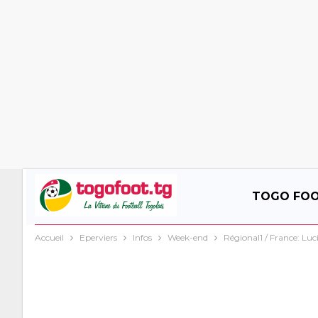
TOGO FO
Accueil
Eperviers
Infos
Week-end
Régional1 / France: Luci