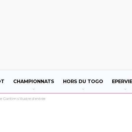
OT
CHAMPIONNATS
HORS DU TOGO
EPERVI
e Gantim s’illustre d’entrée