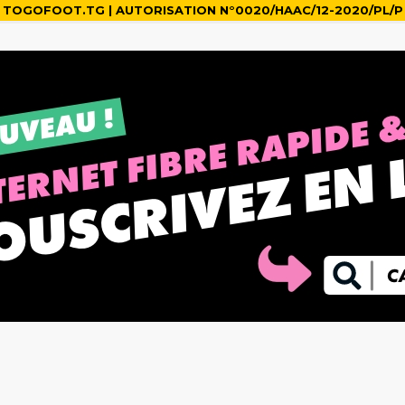
TOGOFOOT.TG | AUTORISATION N°0020/HAAC/12-2020/PL/P