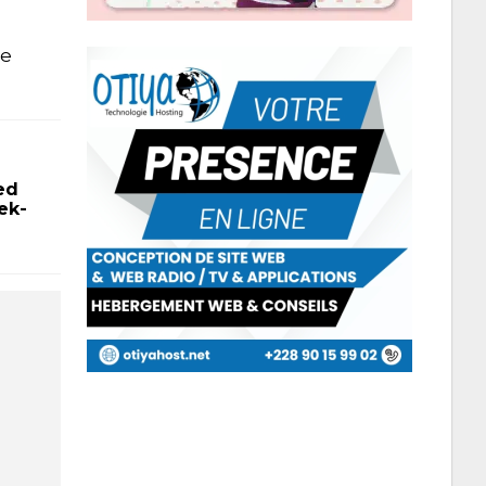
se
ed
ek-