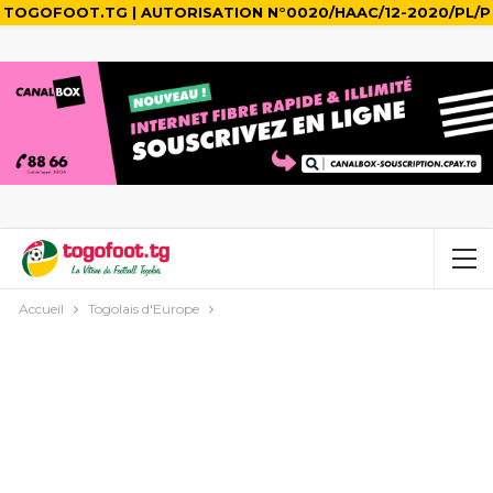
TOGOFOOT.TG | AUTORISATION N°0020/HAAC/12-2020/PL/P
Accueil
Togolais d'Europe