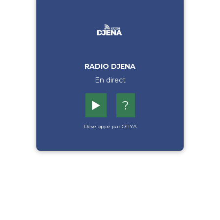
RADIO DJENA
En direct
▶️
?
Développé par OTIYA