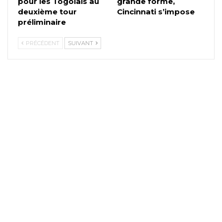
pour les Togolais au
grande forme,
deuxième tour
Cincinnati s’impose
préliminaire
PRÉCÉDENT
SUIVANT