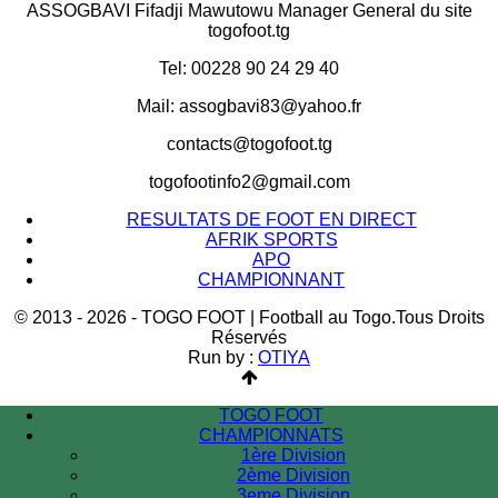
ASSOGBAVI Fifadji Mawutowu Manager General du site
togofoot.tg
Tel: 00228 90 24 29 40
Mail: assogbavi83@yahoo.fr
contacts@togofoot.tg
togofootinfo2@gmail.com
RESULTATS DE FOOT EN DIRECT
AFRIK SPORTS
APO
CHAMPIONNANT
© 2013 - 2026 - TOGO FOOT | Football au Togo.Tous Droits
Réservés
Run by :
OTIYA
TOGO FOOT
CHAMPIONNATS
1ère Division
2ème Division
3eme Division