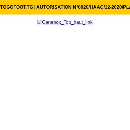
TOGOFOOT.TG | AUTORISATION N°0020/HAAC/12-2020/PL