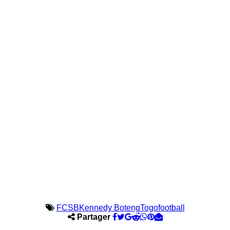
FCSB
Kennedy Boteng
Togofootball
Partager