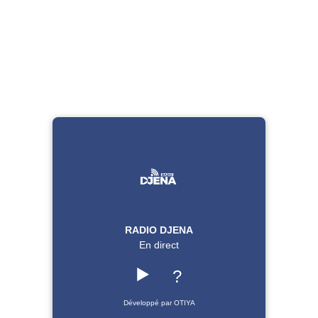
RADIO DJENA
En direct
▶️
?
Développé par OTIYA