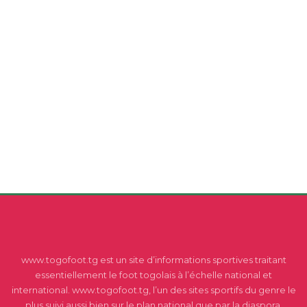
www.togofoot.tg est un site d’informations sportives traitant
essentiellement le foot togolais à l’échelle national et
international. www.togofoot.tg, l’un des sites sportifs du genre le
plus suivi aussi bien sur le plan national que par la diaspora.