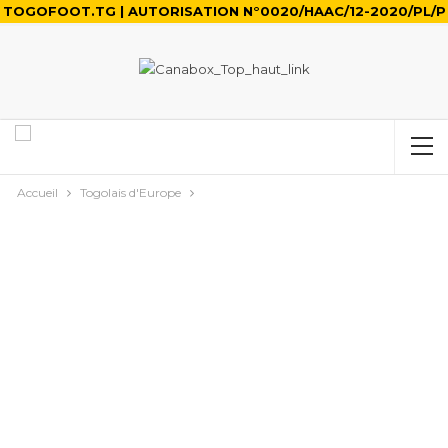
TOGOFOOT.TG | AUTORISATION N°0020/HAAC/12-2020/PL/P
Accueil
Togolais d'Europe