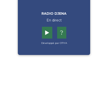
RADIO DJENA
En direct
▶️
?
Développé par OTIYA