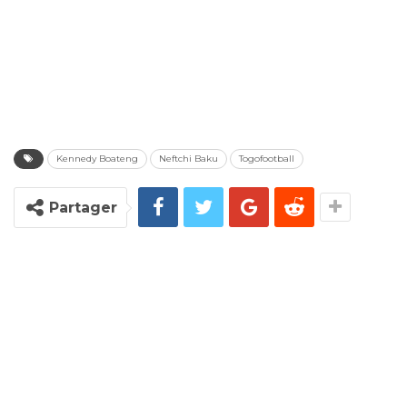
Kennedy Boateng
Neftchi Baku
Togofootball
Partager