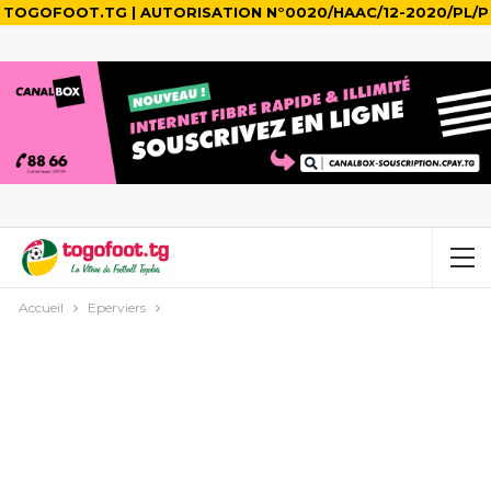
TOGOFOOT.TG | AUTORISATION N°0020/HAAC/12-2020/PL/P
Accueil
Eperviers