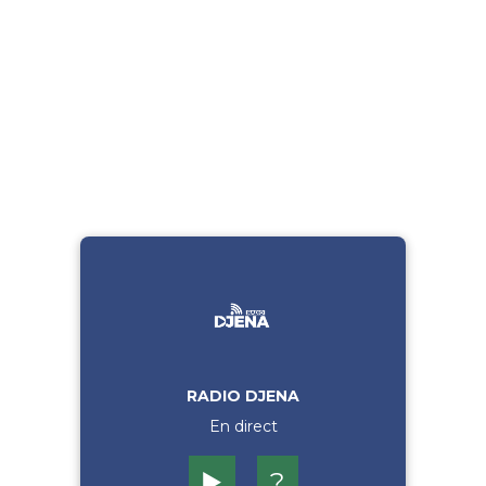
RADIO DJENA
En direct
▶️
?