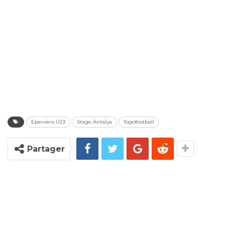
Eperviers U23
Stage Antalya
Togofootball
Partager