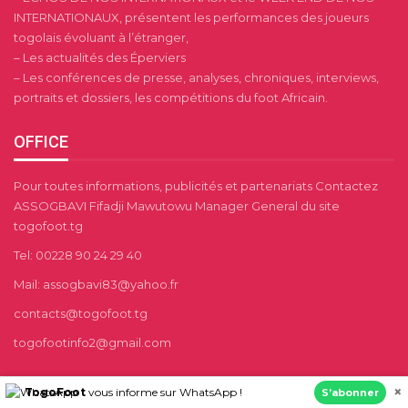
INTERNATIONAUX, présentent les performances des joueurs
togolais évoluant à l’étranger,
– Les actualités des Éperviers
– Les conférences de presse, analyses, chroniques, interviews,
portraits et dossiers, les compétitions du foot Africain.
OFFICE
Pour toutes informations, publicités et partenariats Contactez
ASSOGBAVI Fifadji Mawutowu Manager General du site
togofoot.tg
Tel: 00228 90 24 29 40
Mail: assogbavi83@yahoo.fr
contacts@togofoot.tg
togofootinfo2@gmail.com
×
TogoFoot
vous informe sur WhatsApp !
S’abonner