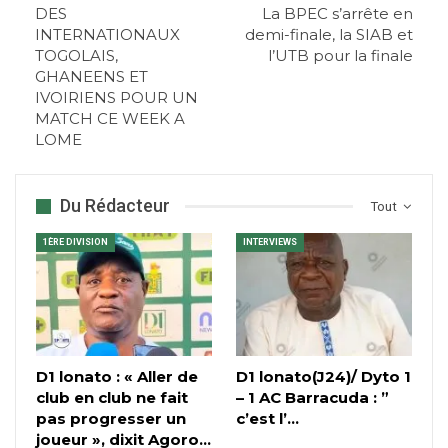
DES
La BPEC s’arrête en
INTERNATIONAUX
demi-finale, la SIAB et
TOGOLAIS,
l’UTB pour la finale
GHANEENS ET
IVOIRIENS POUR UN
MATCH CE WEEK A
LOME
Du Rédacteur
Tout
1ÈRE DIVISION
INTERVIEWS
D1 lonato : « Aller de
D1 lonato(J24)/ Dyto 1
club en club ne fait
– 1 AC Barracuda : ”
pas progresser un
c’est l’…
joueur », dixit Agoro…