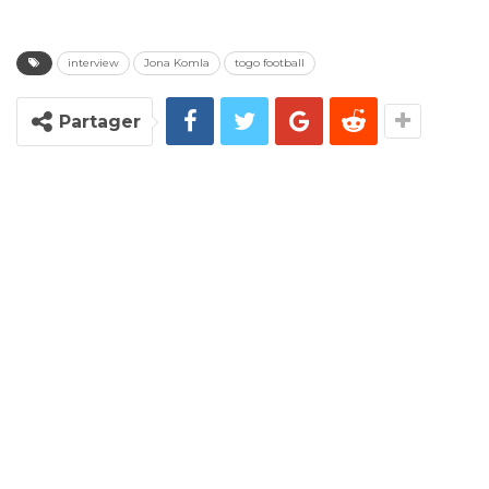
interview
Jona Komla
togo football
Partager