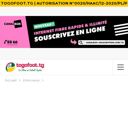
TOGOFOOT.TG | AUTORISATION N°0020/HAAC/12-2020/PL/P
Accueil
Interviews