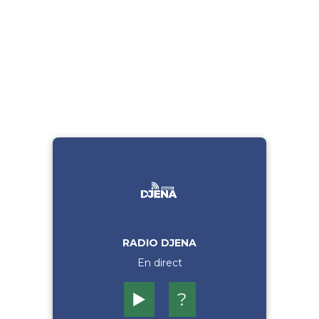
RADIO DJENA
En direct
▶️
?