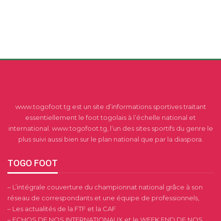
www.togofoot.tg est un site d’informations sportives traitant
essentiellement le foot togolais à l’échelle national et
international. www.togofoot.tg, l’un des sites sportifs du genre le
plus suivi aussi bien sur le plan national que par la diaspora.
TOGO FOOT
– L’intégrale couverture du championnat national grâce à son
réseau de correspondants et une équipe de professionnels,
– Les actualités de la FTF et la CAF
– ECHOS DE NOS INTERNATIONAUX et le WEEK END DE NOS