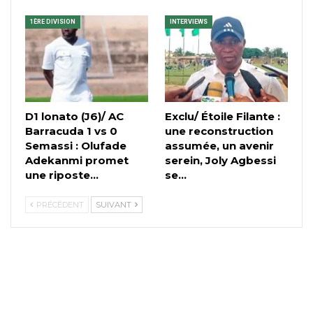
1ÈRE DIVISION
INTERVIEWS
D1 lonato (J6)/ AC
Exclu/ Étoile Filante :
Barracuda 1 vs 0
une reconstruction
Semassi : Olufade
assumée, un avenir
Adekanmi promet
serein, Joly Agbessi
une riposte…
se…
PRÉCÉDENT
SUIVANT