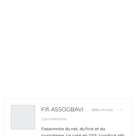
Fifi ASSOGBAVI
2884 Article
1
Commentaire
Passionnée du net, du foot et du
journalisme, j'ai créé en 2013, togofoot.info