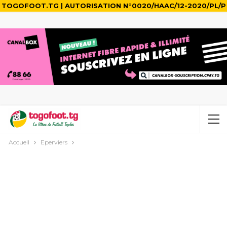
TOGOFOOT.TG | AUTORISATION N°0020/HAAC/12-2020/PL/P
Accueil
Eperviers