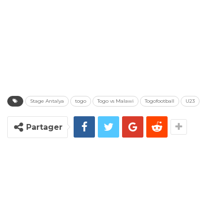
Stage Antalya
togo
Togo vs Malawi
Togofootball
U23
Partager