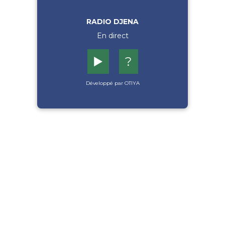
RADIO DJENA
En direct
▶️
?
Développé par OTIYA