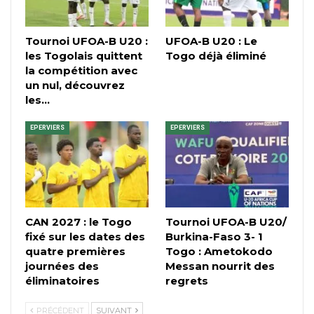
Tournoi UFOA-B U20 :
UFOA-B U20 : Le
les Togolais quittent
Togo déjà éliminé
la compétition avec
un nul, découvrez
les…
EPERVIERS
EPERVIERS
CAN 2027 : le Togo
Tournoi UFOA-B U20/
fixé sur les dates des
Burkina-Faso 3- 1
quatre premières
Togo : Ametokodo
journées des
Messan nourrit des
éliminatoires
regrets
PRÉCÉDENT
SUIVANT