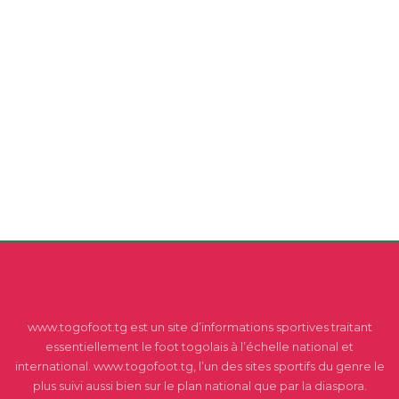
www.togofoot.tg est un site d’informations sportives traitant
essentiellement le foot togolais à l’échelle national et
international. www.togofoot.tg, l’un des sites sportifs du genre le
plus suivi aussi bien sur le plan national que par la diaspora.