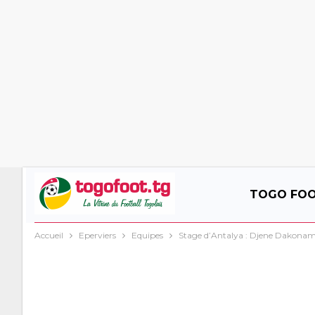
TOGO FO
Accueil
Eperviers
Equipes
Stage d’Antalya : Djene Dakonam 