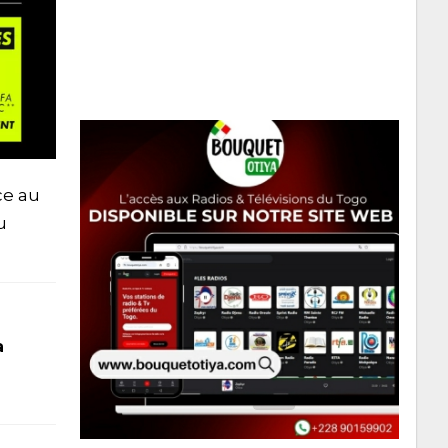
ce au
u
a