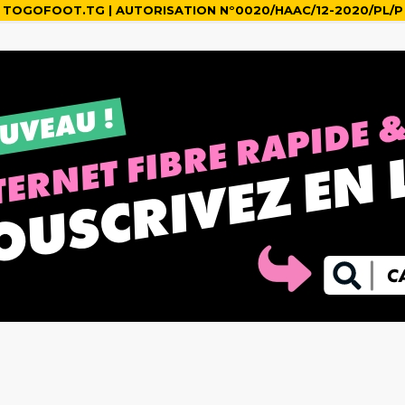
TOGOFOOT.TG | AUTORISATION N°0020/HAAC/12-2020/PL/P