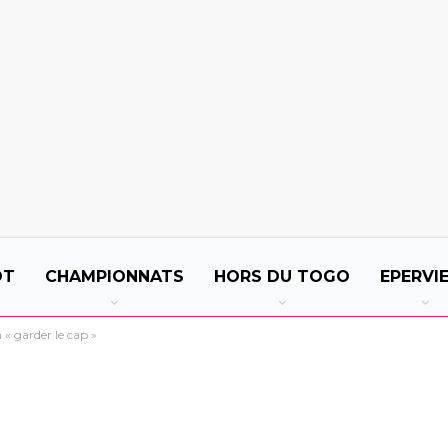
OT
CHAMPIONNATS
HORS DU TOGO
EPERVI
« garder le cap »