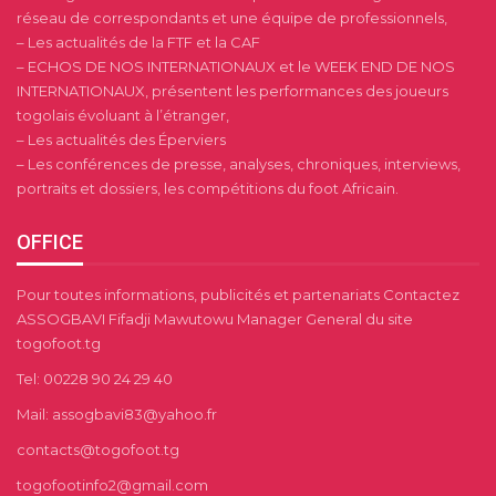
réseau de correspondants et une équipe de professionnels,
– Les actualités de la FTF et la CAF
– ECHOS DE NOS INTERNATIONAUX et le WEEK END DE NOS
INTERNATIONAUX, présentent les performances des joueurs
togolais évoluant à l’étranger,
– Les actualités des Éperviers
– Les conférences de presse, analyses, chroniques, interviews,
portraits et dossiers, les compétitions du foot Africain.
OFFICE
Pour toutes informations, publicités et partenariats Contactez
ASSOGBAVI Fifadji Mawutowu Manager General du site
togofoot.tg
Tel: 00228 90 24 29 40
Mail: assogbavi83@yahoo.fr
contacts@togofoot.tg
togofootinfo2@gmail.com