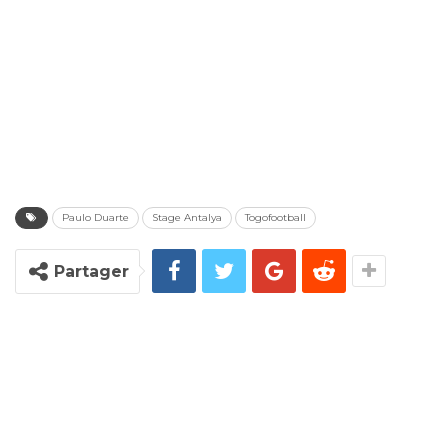
Paulo Duarte
Stage Antalya
Togofootball
Partager