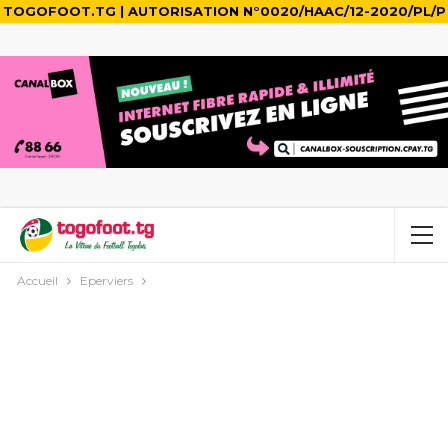
TOGOFOOT.TG | AUTORISATION N°0020/HAAC/12-2020/PL/P
Accueil
Eperviers