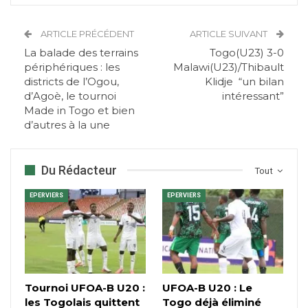
ARTICLE PRÉCÉDENT
ARTICLE SUIVANT
La balade des terrains
Togo(U23) 3-0
périphériques : les
Malawi(U23)/Thibault
districts de l’Ogou,
Klidje “un bilan
d’Agoè, le tournoi
intéressant”
Made in Togo et bien
d’autres à la une
Du Rédacteur
Tout
EPERVIERS
EPERVIERS
Tournoi UFOA-B U20 :
UFOA-B U20 : Le
les Togolais quittent
Togo déjà éliminé