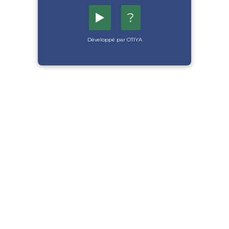
▶️
?
Développé par OTIYA