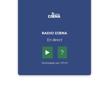
RADIO DJENA
En direct
▶️
?
Développé par OTIYA