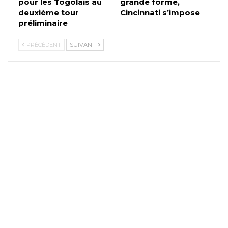
pour les Togolais au
grande forme,
deuxième tour
Cincinnati s’impose
préliminaire
PRÉCÉDENT
SUIVANT