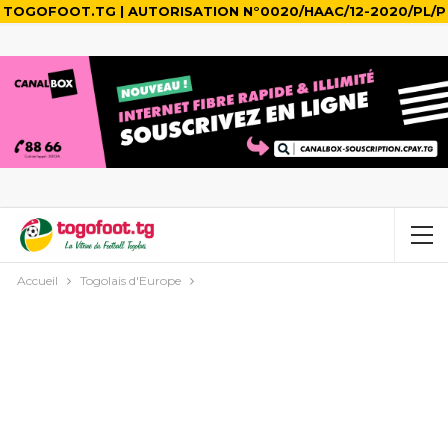
TOGOFOOT.TG | AUTORISATION N°0020/HAAC/12-2020/PL/P
Accueil
Togolais d'Europe