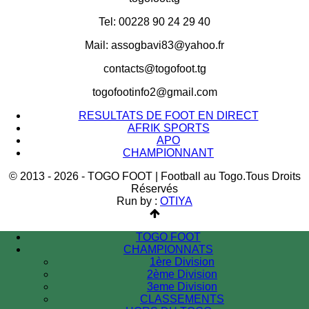
Tel: 00228 90 24 29 40
Mail: assogbavi83@yahoo.fr
contacts@togofoot.tg
togofootinfo2@gmail.com
RESULTATS DE FOOT EN DIRECT
AFRIK SPORTS
APO
CHAMPIONNANT
© 2013 - 2026 - TOGO FOOT | Football au Togo.Tous Droits
Réservés
Run by :
OTIYA
TOGO FOOT
CHAMPIONNATS
1ère Division
2ème Division
3eme Division
CLASSEMENTS