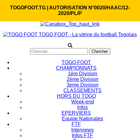
TOGOFOOT.TG | AUTORISATION N°0020/HAAC/12-
2020/PL/P
TOGO FOOT - La vitrine du football Togolais
TOGO FOOT
CHAMPIONNATS
1ère Division
2ème Division
3eme Division
CLASSEMENTS
HORS DU TOGO
Week-end
Infos
EPERVIERS
Equipe Nationales
FTF
Interviews
Infos FTF