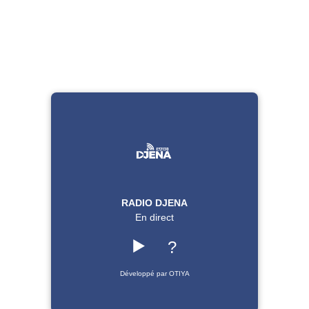
RADIO DJENA
En direct
▶️
?
Développé par OTIYA